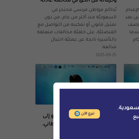
وحرمانه من الحق في محاكمة عادلة
إعدام
يُحاكَم مواطن فرنسي محتجز في
دين بعد
السعوديّة منذ أكثر من عام، من دون
 وُصف
تمثيل قانوني أو تمكينه من التواصل مع
عندما
القنصليّة، على خلفيّة مخالفات متعلقة
ام
بالتأشيرة ناتجة عن عمليّة احتيال
شائعة.
2025-09-25
سعودية.
الرصد والتوثيق
تبرع الآن
المنظمات غير الحكومية تدعو إلى
يع.
لمدافع
الإفراج الفوري عن نورة القحطاني،
ر
وسط تدهور حالتها الصحيّة