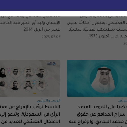
ر خمس سنوات على اعتقالهم،
نحن، المنظّمات الموقّعة أدناه، 
 عشرة من أعضاء الجمعيّات
بالغ قلقنا إزاء استمرار الاحتجاز
 المدنيّة في السعوديّة رهن
التعسّفي للمحامي والمدافع عن 
ل التعسفي، يقضون أحكامًا سجن
الإنسان وليد أبو الخير منذ الخا
سبب تنظيمهم فعاليّة سلميّة
عشر من أبريل 2014.
رى حرب أكتوبر 1973.
2025-07-07
20
توثيق
الرصد والتوثيق
ضيا على الموعد المحدد
القسط ترحّب بالإفراج عن معت
 سراح المدافع عن حقوق
الرأي في السعوديّة، وتدعو إلى 
 محمد البجادي، والإفراج عنه
الاعتقال التعسّفي للعديد من