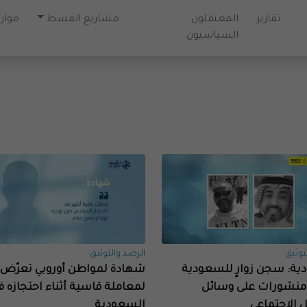
تقارير
المعتقلون
مشاريع القسط
موارد
السياسيون
توثيق
الرصد والتوثيق
ية: سجن زوارٍ للسعودية
شهادة لمواطن أوروبي تعرّض
نشورات على وسائل
لمعاملة قاسية أثناء احتجازه ف
 الاجتماعي
السعودية