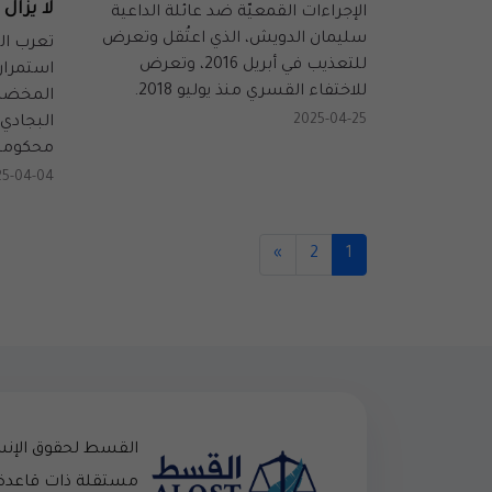
لا يزال 
الإجراءات القمعيّة ضد عائلة الداعية
سليمان الدويش، الذي اعتُقل وتعرض
تعرب ال
للتعذيب في أبريل 2016، وتعرض
استمرار
للاختفاء القسري منذ يوليو 2018.
المخضرم
2025-04-25
البجادي 
محكوميت
25-04-04
»
2
1
القسط لحقوق الإن
مستقلة ذات قاعدة