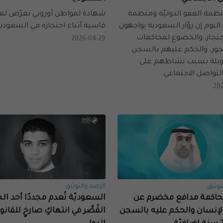
ظمة العفو الدوليّة ومنظمة
شهادة لمواطن أوروبي تعرّض لم
يوم إن زوّار السعودية يواجهون
قاسية أثناء احتجازه في السعودية
حتجاز، والخضوع لمحاكمات
2026-04-29
لجور، والحكم عليهم بالسجن
ويلة بسبب نشاطهم على
لتواصل الاجتماعي.
20
توثيق
الرصد والتوثيق
محاكمة مدافع مخضرم عن
السعوديّة تُعدم مجددًا أحد ال
لإنسان والحكم عليه بالسجن
القُصَّر في انتهاكٍ صارخٍ للقانو