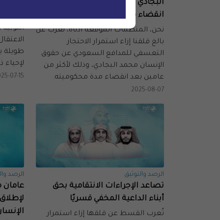
البجادي الذي لا يزال قيد الاحتجاز رغم
بعد مرو
انقضاء مدة محكوميته منذ عامين
لا يزال
النوبيّة
نحن، المنظمات الموقّعة أدناه، نعرب عن
الاعتقا
بالغ قلقنا إزاء استمرار الاحتجاز
طويلة ب
التعسفي للمدافع السعودي عن حقوق
لإحياء ذك
الإنسان محمد البجادي، وذلك لأكثر من
25-07-15
عامين بعد انقضاء مدة محكوميته.
2025-08-07
الرصد والتوثيق
الرصد وال
تصاعد الإجراءات الانتقامية بحق
عامان م
أبناء الداعية المخفي قسريًا
لإطلاق
الإنسان
تُعرب القسط عن قلقها إزاء استمرار