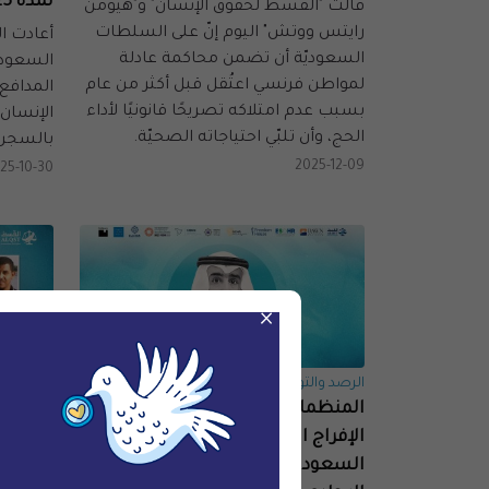
لمدة 25 سنة إضافيّة
قالت "القسط لحقوق الإنسان" و"هيومن
رايتس ووتش" اليوم إنّ على السلطات
أعادت ا
السعوديّة أن تضمن محاكمة عادلة
لمواطن فرنسي اعتُقل قبل أكثر من عام
المدافع
بسبب عدم امتلاكه تصريحًا قانونيًا لأداء
الإنسان
الحج، وأن تلبّي احتياجاته الصحيّة.
بالسجن لمدة 25 ع
2025-12-09
25-10-30
×
الرصد والتوثيق
الرصد وال
المنظمات غير الحكومية تدعو إلى
عشرة مص
الإفراج الفوري عن المدافع
السجون
السعودي عن حقوق الإنسان محمد
سنوات 