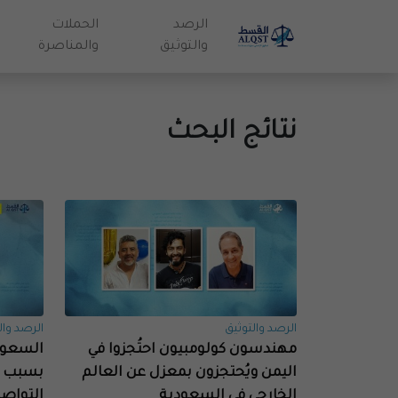
الرصد
الحملات
والتوثيق
والمناصرة
نتائج البحث
الرصد والتوثيق
الرصد وال
مهندسون كولومبيون احتُجزوا في
السعود
اليمن ويُحتجزون بمعزل عن العالم
بسبب م
الخارجي في السعودية
التواصل