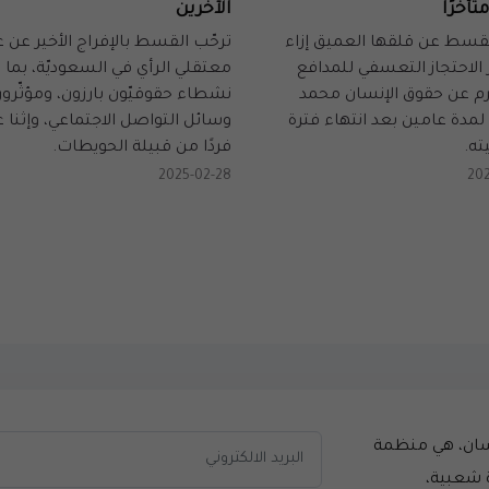
متأخرًا
الآخرين
قسط عن قلقها العميق إزاء
ترحّب القسط بالإفراج الأخير عن 
 الاحتجاز التعسفي للمدافع
معتقلي الرأي في السعوديّة، بما 
 عن حقوق الإنسان محمد
نشطاء حقوقيّون بارزون، ومؤثّرو
لمدة عامين بعد انتهاء فترة
وسائل التواصل الاجتماعي، وإثنا 
ه.
فردًا من قبيلة الحويطات.
2025-02-28
20
سان، هي منظمة
 شعبية،