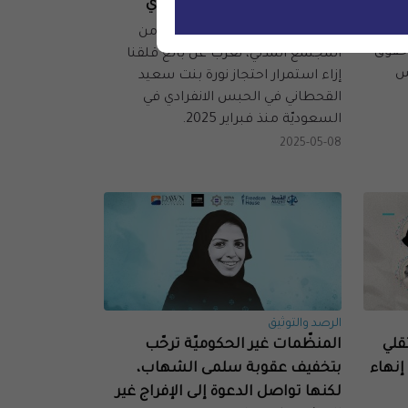
واحتجازها في الحبس الانفرادي
نعرب عن
نحن، المنظمات الموقعة أدناه، من
حقوق
المجتمع المدني، نعرب عن بالغ قلقنا
مس
إزاء استمرار احتجاز نورة بنت سعيد
القحطاني في الحبس الانفرادي في
السعوديّة منذ فبراير 2025.
2025-05-08
الرصد والتوثيق
قلي
المنظّمات غير الحكوميّة ترحّب
إنهاء
بتخفيف عقوبة سلمى الشهاب،
لكنها تواصل الدعوة إلى الإفراج غير