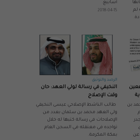
نها
أسابيع.
 لم
2018-04-15
ة.
الرصد والتوثيق
فعين
النخيفي في رسالة لولي العهد: حان
ية
وقت الإصلاح
مد بن
طالب الناشط الإصلاحي عيسى النخيفي
م
ولي العهد محمد بن سلمان بعدد من
جدر
الإصلاحات في رسالة كتبها له خلال
تواجده في معتقله في السجن العام
عن
بمكة المكرمة.