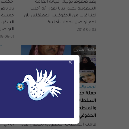
بعد ضغوط دولية، النيابة العامة
حكمت ا
السعودية تصدر بيانا تقول أنه أخذت
بالرياض
اعترافات من الحقوقيين المعتقلين بأن
خمسة أع
لهم تواصل بجهات أجنبية.
السفر، 
التواصل 
2018-06-03
18-06-01
×
الرصد والتوثيق
الرصد وال
حملة جديدة تطال أسماء بارزة، تتهم
بعد مرو
السلطات بالتواصل مع الدول
علاء بر
والمنظمات من أجل الضغط
زالت س
الحقوقي
بعد مرو
برنجي لإ
قامت السلطات السعودية باعتقال عدد