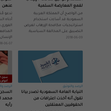
لقمع المعارضة السلمية
عنهن
من الواضح أن المملكة العربية
تدعو مُ
السعودية قد أساءت استخدام
أدناه ال
استراتيجيات مكافحة الإرهاب لغرض
الفوري 
التضييق على المخالفة السياسية.
المدافع
الإنسان.
2018-06-09
18-06-07
الرصد والتوثيق
الرصد وال
النيابة العامة السعودية تصدر بيانا
السجن و
تقول أنه أخذت اعترافات من
محمد ا
الحقوقيين المعتقلين
رأيه