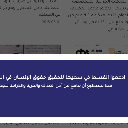
التعذيب وغيره من ضروب سوء
لمحكمة الجزائية المتخصصة
المعاملة داخل السجون ومراكز ال
 بسجن الدكتور محمد الحضيف
في المملكة
وام، تليها مدة مماثلة منع من
والمنع من الكتابة في وسائل
2018-06-01
الاجتماعي.
20
ادعموا القسط في سعيها لتحقيق حقوق الإنسان في ال
معا نستطيع أن ندافع من أجل العدالة والحرية والكرامة للجم
توثيق
الرصد والتوثيق
ر أربع سنوات على إعتقال
شاهد رئيس ضد المعتقل عي
نجي لإبداء رأيه:السعودية لا
النخيفي يؤكد براءته من الشها
جناً للصحفيين
وتزوير شهادته
ر أربع سنوات على إعتقال علاء
قال شاهد رئيسي في قضية الن
بداء رأيه:السعودية لا زالت سجناً
المعتقل عيسى النخيفي أنه يبرأ إل