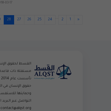
018-03-17
...
9
28
27
26
25
24
2
1
«
القسط لحقوق الإن
مستقلة ذات قاعدة
تأ
حقوق الإنسان في ا
وحمايتها.للاستفسار
التواصل عبر البريد ال
contact@alqst.org