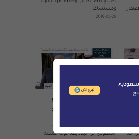
تطبيع ذلك الظلم، وجعله أمرا مقبولا
اعتقال
ومستساغا.
2018-05-29
سعودية.
تبرع الآن
يع.
الحملات والمناصرة
سى
أثناء جولة بن سلمان التوددية
دة
المثيرة، تصاعد مستمر للقمع
والانتهاكات في البلاد
اشط
عاد نهاية هذا الأسبوع ولي العهد
ى الله
السعودي إلى البلاد بعد جولة خمسة