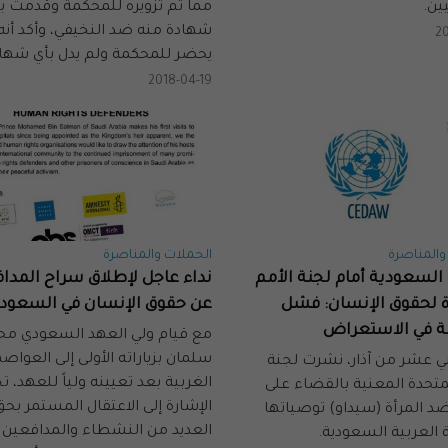
ين.
مما تم تزويره للمحكمة وقدمت بأ
شهادة منه ضد النخيفي، وأكد أنه
20
يحضر للمحكمة ولم يدل بأي شهاد
2018-04-19
والمناصرة
الحملات والمناصرة
السعودية أمام لجنة الأمم
نداء عاجل لإطلاق سراح المدا
ة لحقوق الإنسان: فشل
عن حقوق الإنسان في السعود
ة في الاستعراض
مع قيام ولي العهد السعودي مح
سلمان بزياراته الأولى إلى العواص
ني عشر من آذار، نشرت لجنة
الغربية بعد تعيينه ولياً للعهد، ت
لمتحدة المعنية بالقضاء على
الإشارة إلى الاعتقال المستمر بحق
ضد المرأة (سيداو) توصياتها
العديد من النشطاء والمدافعين 
 العربية السعودية.