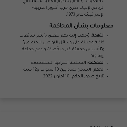
الجمعيّات، إذ قام بتنظيم فعاليّة سلميّة في
الرياض لإحياء ذكرى حرب أكتوبر العربية-
الإسرائيليّة عام 1973.
معلومات بشأن المحاكمة
التهمة:
وُجهت إليه تهم تتعلق بـ"نشر شائعات
كاذبة وخبيثة على وسائل التواصل الاجتماعي"،
و"تأسيس جمعيّة غير مرخّصة"، و"دعم جماعة
إرهابيّة".
المحكمة:
المحكمة الجزائية المتخصصة
الحكم:
السجن لمدة بين 10 سنوات و12 سنة
تاريخ صدور الحكم:
10 أكتوبر 2022