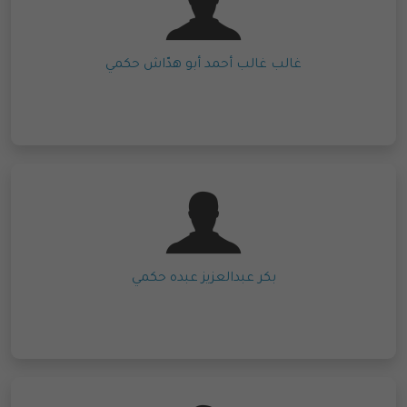
غالب غالب أحمد أبو هدّاش حكمي
بكر عبدالعزيز عبده حكمي