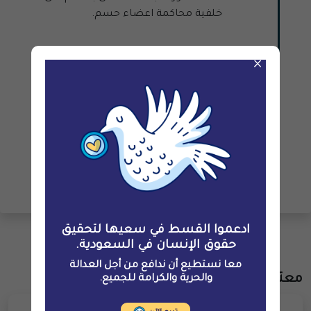
خلفية محاكمة اعضاء حسم.
×
روابط
انتهاء "محاكمات حسم" بأحكام مجموعها قرابة 200
عام ما بين سجن ومنع من السفر، وغرامات مالية،
وعقوبات أخرى
ادعموا القسط في سعيها لتحقيق
حقوق الإنسان في السعودية.
مساهمة
معا نستطيع أن ندافع من أجل العدالة
معتقلون آخرون
والحرية والكرامة للجميع.