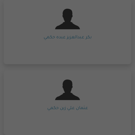
بكر عبدالعزيز عبده حكمي
عثمان علي زين حكمي