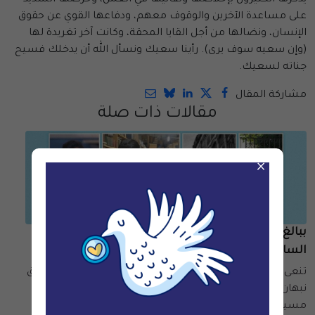
على مساعدة الآخرين والوقوف معهم، ودفاعها القوي عن حقوق
الإنسان، ونضالها من أجل القايا المحقة، وكانت آخر تغريدة لها
(وإن سعيه سوف يرى). رأينا سعيك ونسأل الله أن يدخلك فسيح
جناته لسعيك.
مشاركة المقال
مقالات ذات صلة
×
ببالغ الحزن تنعى منظمة القسط وفاة مديرها التنفيذي
السابق نبهان الحنشي
تنعى منظمة القسط لحقوق الإنسان مديرها التنفيذي السابق
نبهان الحنشي، الذي وافته المنية في 18 أبريل 2026، بعد
مسيرة حافلة بالعطاء وصراعٍ مع مرض السرطان خاضه