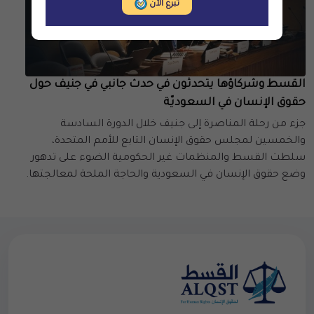
تبرع الآن
القسط وشركاؤها يتحدثون في حدث جانبي في جنيف حول
حقوق الإنسان في السعوديّة
جزء من رحلة المناصرة إلى جنيف خلال الدورة السادسة
والخمسين لمجلس حقوق الإنسان التابع للأمم المتحدة،
سلطت القسط والمنظمات غير الحكومية الضوء على تدهور
وضع حقوق الإنسان في السعودية والحاجة الملحة لمعالجتها.