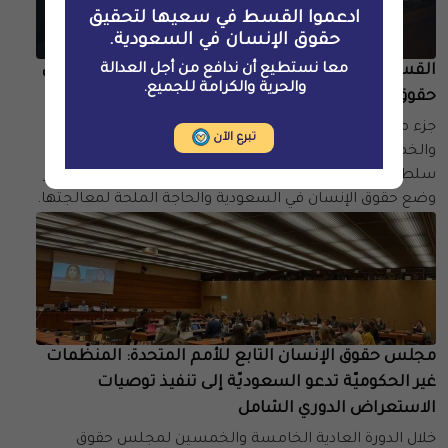
ادعموا القسط في سعيها لتحقيق
حقوق الإنسان في السعودية.
معا نستطيع أن ندافع من أجل العدالة
القسط وشركاؤها يتحدثون في حدث جانبي في جنيف حول
والحرية والكرامة للجميع.
حقوق الإنسان في السعوديّة
جزء من رحلة المناصرة إلى جنيف خلال الدورة السادسة
تبرع الآن
والخمسين لمجلس حقوق الإنسان التابع للأمم المتحدة،
سلطت القسط والمنظمات غير الحكومية الضوء على تدهور
وضع حقوق الإنسان في السعودية والحاجة الملحة لمعالجتها.
مجلس حقوق الإنسان التابع للأمم المتحدة: المنظّمات
غير الحكوميّة تدعو السعوديّة إلى تنفيذ توصيات
الاستعراض الدوري الشامل
خلال الدورة العادية الخامسة والخمسين لمجلس حقوق