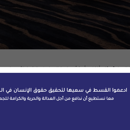
مة القسط لينا الهذلول رسالة حول استخدام عقوبة الإعدام المستمرة
ادعموا القسط في سعيها لتحقيق حقوق الإنسان في ال
معا نستطيع أن ندافع من أجل العدالة والحرية والكرامة للجم