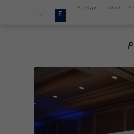
فعاليات
من نحن
E
م