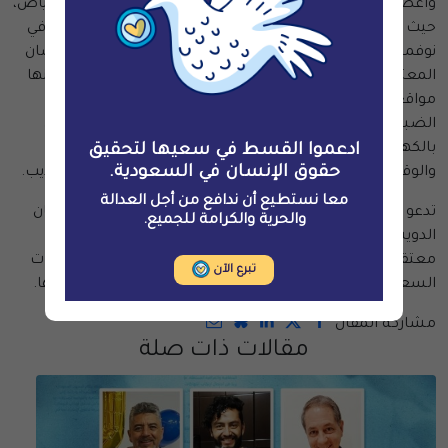
وأعضاء العائلة المالكة و احتجزوا في فندق الريتز كارلتون بالرياض،
حيث تعرض عدد من المعتقلين لسوء المعاملة والتعذيب، وفي
نوفمبر 2018 وردت أنباء عن تعرض المدافعات عن حقوق الإنسان
المعتقلات للتعذيب الوحشي في عدد من منشآت الاحتجاز، منها
مواقع غير رسمية، أحدها يعرف بـ "الفندق" وآخر بـ "استراحة
الضباط"، وتعرضت المدافعات فيها للضرب والجلد والصعق
بالكهرباء حتى صارت بعضهن تعاني من صعوبة في المشي
ادعموا القسط في سعيها لتحقيق
حقوق الإنسان في السعودية.
والوقوف ومن الارتجاف في المفاصل وظلّت عليهن آثار للتعذيب.
معا نستطيع أن ندافع من أجل العدالة
تدعو القسط السلطات السعودية للكشف عن مصير سليمان
والحرية والكرامة للجميع.
الدويش وغيره من المخفيين قسريًّا فورًا، وأن تفرج عن كافة
معتقلي الرأي فورًا ودون شروط، وتدعو للضغط على السلطات
تبرع الآن
السعودية لإنهاء هذه الممارسات ولمحاسبة المسؤولين عنها.
مشاركة المقال
مقالات ذات صلة