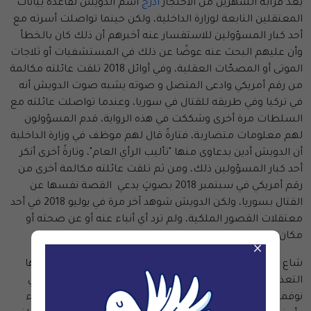
بعد قرابة الشهرين من الاحتجاز
أدرج
اسم الدويش لقاعدة بيانات
المعتقلين التابعة لوزارة الداخلية، ولكن حينما تواصلت أسرته مع
أحد كبار المسؤولين للاستفسار عنه أخبرهم أن ذلك كان بالخطأ
وأن عليهم البحث عنه عوضًا عن ذلك في المستشفيات أو ثلاجات
الموتى أو المصحّات العقلية، وفي أوائل 2018 تلقت عائلته مكالمة
من رقم أمريكي وادعى المتصل و صوته يشبه صوت الدويش أنه
في تركيا وفي طريقه للقتال في سوريا، وعندما تواصلت عائلته مع
السلطات مرة أخرى وشككت في هذه الرواية، قدم المسؤولون
لهم معلومات متضاربة، فتارةً قال لهم موظف في وزارة الداخلية
أن الدويش أدين بدعاوى منها "تأليب الرأي العام"، وتارةً أخرى أنكر
أحد كبار المسؤولين ذلك، ومن ثم تلقت عائلته مكالمة أخرى من
رقم أمريكي في سبتمبر 2018 بصوتٍ يدعي القصة نفسها عن
القتال بسوريا، ولكن الدويش شوهد آخر مرة في يوليو 2018 في أحد
معتقلات القصور الملكية، ولم ترد أي أنباء عنه أو عن صحته أو
مكان احتجازه منذئذ، وما يزال اليوم رهن الإخفاء القسري.
×
شاع احتجاز المعتقلين في مواقع غير رسمية التي يتفشى فيها
التعذيب منذ تولى محمد بن سلمان ولاية العهد في 2017، ففي
نوفمبر من ذاك العام اعتقل عدد كبير من رجال الأعمال والوزراء