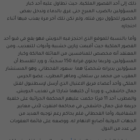
ذلك إلى أحد القصور الملكية، حيث تطاول عليه أحد كبار
المسؤولين بالضرب المبرح حتى غرق بالدماء وتدخل بعض
الحضور للحؤول دون قتله، ولم تكن تلك آخر مرة يعذب فيها أثناء
احتجازه.
وأما بالنسبة للموقع الذي احتجز فيه الدويش فهو يقع في قبو أحد
القصور الملكية حيث أقيمت زنازين خشبية وأدوات للتعذيب، ومن
المعتقد أنه مخصص للمنافسين من العائلة المالكة وكبار
المسؤولين، ولربما يحتوي قرابة 150 سجينًا، و ورد للقسط أن
مسؤولين يديرانه شخصيًا هما: سعود القحطاني، وهو المستشار
المقرب من محمد بن سلمان، وماهر المطرب، عضو الحرس
الملكي وأحد أعضاء فريق الاغتيال الذي أرسل لإسطنبول لقتل
جمال خاشقجي، و وردنا أن كليهما شاركا في تعذيب الدويش،
والمطرب أحد 11 فردًا حكمت عليهم المحكمة الجزائية على خلفية
جريمة قتل جمال خاشقجي في محاكمة افتقرت لأدنى معايير
الشفافية، وأما القحطاني فلم يحاكم رغم توجيه العديد من
الجهات الدولية أصابع الاتهام له، ووضعه على قائمة العقوبات
في عدد من الدول.