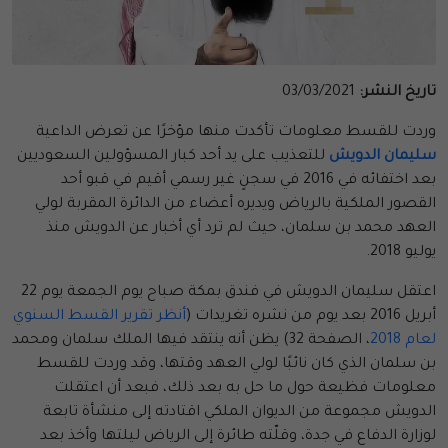
تاريخ النشر:
03/03/2021
وردت للقسط معلومات تأكدت منها مؤخرًا عن تعرض الداعية
سليمان الدويش
للتعذيب على يد أحد كبار المسؤولين السعوديين
بعد اختفائه في 2016 في سجنٍ غير رسمي أقيم في قبو أحد
القصور الملكية بالرياض ويديره أعضاء من الدائرة المقربة لولي
العهد محمد بن سلمان، حيث لم ترد أي أخبار عن الدويش منذ
يوليو 2018.
اعتقل سليمان الدويش في فندق بمكة صباح يوم الجمعة يوم 22
أبريل 2016 بعد يوم من نشره تغريدات (
أنظر تقرير القسط السنوي
لعام 2018
، الصفحة 32) يظن أنه ينتقد فيها الملك سلمان ومحمد
بن سلمان الذي كان نائبًا لولي العهد وقتها، وقد وردت للقسط
معلومات فظيعة حول ما حل به بعد ذلك، فبعد أن اعتقلت
الدويش مجموعة من الديوان الملكي اقتادته إلى منشأة تابعة
لوزارة الدفاع في جدة، وقلّته طائرة إلى الرياض ليلتها وأخذ بعد