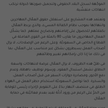
الموجّهة لسجل البلاد الحقوقي ولتجميل صورتها كدولة ترتكب
انتهاكات متفشّية.
وتعتمد هذه المشاريع على استغلال حقوق العمّال المهاجرين
وانتهاكها بموجب نظام الكفالة المسيء، والذي يربط العمّال
بكفلائهم للحصول على إقامتهم وتصاريح عملهم. كما يشكّل
العمال المهاجرون ما يقارب 80 بالمئة من القوى العاملة في
القطاع الخاص في السعوديّة. وعلى الرغم من الإصلاحات، لا يزال
أصحاب العمل يسيطرون بشكل غير متناسب على العمّال، بما
في ذلك ما إذا كان بإمكانهم تغيير وظائفهم.
في ظلّ هذه الظروف، لا يزال العمّال عرضة لانتهاكات واسعة
النطاق تشمل استبدال العقود، ورسوم توظيف باهظة، وعدم
دفع الأجور، ومصادرة جوازات السفر من قبل أصحاب العمل،
والسخرة. كما تواصل السعوديّة استخدام حظر العمل في الهواء
الطلق في منتصف النهار بناءً على التقويم كإجراء رئيسي للوقاية
من الحرّ على الرغم من ورود أدلّة تفيد بعدم فعاليّته في حماية
العمّال.