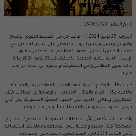
تاريخ النشر:
26/06/2024
(بيروت، 25 يونيو 2024_) -- قالت كل من القسط لحقوق الإنسان
وهيومن رايتس ووتش اليوم، إنه يتعيّن على الحوار التفاعلي مع
المقرر الخاص المعني بحقوق المهاجرين في مجلس حقوق
الإنسان التابع للأمم المتحدة الذي عُقد في 25 يونيو 2024 إدانة
حالة حقوق المهاجرين في السعوديّة والدعوة إلى اتخاذ إجراءات
فوريّة.
كما يتطلّب الوضع الذي يواجهه العمال المهاجرين في المملكة،
وخاصة عمّال البناء والعمّال المنزليين، بالإضافة إلى عمليّات قتل
المهاجرين وطالبي اللجوء على الحدود اليمنيّة السعوديّة على أيدي
حرس الحدود السعوديّين، اهتمامًا عاجلًا وإجراءات فوريّة.
وأضافت المنظّمتان أنّ السلطات السعوديّة تستخدم "المشاريع
الضخمة" مثل مشروع مدينة نيوم العملاقة ومحاولتها استضافة
كأس العالم 2034 لكرة القدم لصرف الانتباه عن الانتقادات