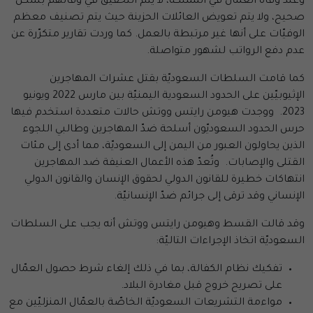
وعند وفاة العمّال في المملكة، لا يتم التحقيق في وفاتهم بشكل
صحيح، ولا يتم تعويض العائلات الحزينة حيث يتم تصنيف معظم
الوفيّات على أنها غير مرتبطة بالعمل. كما وردت تقارير متكرّرة عن
عدم دفع الرواتب لشهور متواصلة.
كما قامت السلطات السعوديّة بقتل عشرات المهاجرين
الإثيوبيّين على الحدود السعودية اليمنيّة بين مارس 2022 ويونيو
2023. ووجدت هيومن رايتس ووتش حالات متعددة استخدم فيها
حرس الحدود السعوديّون أسلحة ضدّ المهاجرين وطالبي اللجوء
الذين يحاولون العبور من اليمن إلى السعوديّة، مما أدى إلى مئات
القتلى والإصابات. وتُعدّ هذه الأعمال العنيفة ضد المهاجرين
انتهاكات خطيرة للقانون الدولي لحقوق الإنسان والقانون الدولي
الإنساني وقد ترقى إلى جرائم ضدّ الإنسانيّة.
وقد قالت القسط وهيومن رايتس ووتش أنه يجب على السلطات
السعوديّة اتخاذ الإجراءات التاليّة:
تفكيك نظام الكفالة، بما في ذلك إلغاء شرط حصول العمّال
على تصريح خروج قبل مغادرة البلاد.
مواءمة التشريعات السعوديّة الخاصّة بالعمّال المنزليّين مع