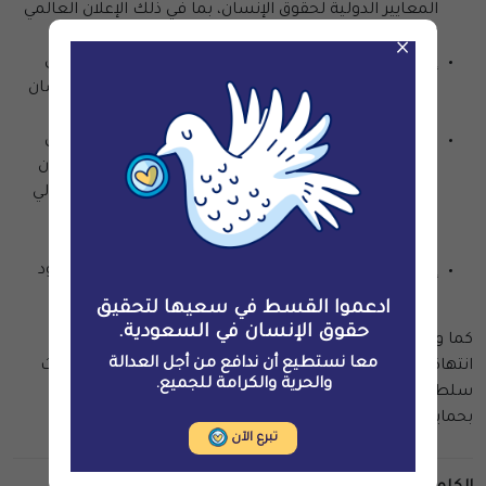
المعايير الدولية لحقوق الإنسان، بما في ذلك الإعلان العالمي
لحقوق الإنسان والحق في حريّة التنقّل؛
×
إلزام الشركات التي تفكّر في ممارسة الأعمال التجاريّة في
السعوديّة بإجراء تقييمات عناية واجبة قويّة لحقوق الإنسان
وضمان حماية حقوق العمّال المهاجرين؛
تنفيذ التوصيات الصادرة في الاستعراض الدوري الشامل
للسعوديّة لحالة حقوق الإنسان في مجلس حقوق الإنسان
التابع للأمم المتحدة من خلال المصادقة على العهد الدولي
الخاص بالحقوق المدنيّة والسياسيّة والاتفاقيّة الدوليّة
لحماية حقوق جميع العمال المهاجرين وأفراد أسرهم؛
إجراء تحقيق فوري في عمليّات قتل المهاجرين على الحدود
اليمنيّة السعوديّة.
ادعموا القسط في سعيها لتحقيق
حقوق الإنسان في السعودية.
كما وقالت المنظمتان أنّه يجب على المجتمع الدولي معالجة
معا نستطيع أن ندافع من أجل العدالة
انتهاكات حقوق الإنسان المستمرة في السعوديّة من خلال حث
والحرية والكرامة للجميع.
سلطات البلاد على التقيّد بالتزاماتها في مجال حقوق الإنسان
بحماية حقوق المهاجرين داخل البلاد وعلى حدودها.
تبرع الآن