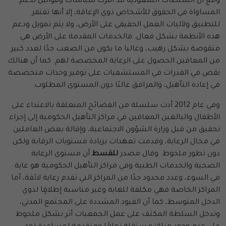
ومع أن السلطات السعودية قد أقرت سياسات وقوانين تدعم
المساواة في الحقوق للأشخاص ذوي الإعاقة، إلا أنها تفتقر
للتطبيق ولآليات العمل الحقيقي على الأرض، ولا يتم تمويل ودعم
هذه الأنظمة بشكل فعال. فالخدمات المقدمة على الأرض هي
منقوصة بشكل رهيب، وغالبا ما يكون من الصعب جدًا لعدد كبير
من المعاقين الحصول على الرعاية المخصصة لهم. كما أن هنالك
نقص في القدرات في المستشفيات على توفير وحدات متخصصة
في إعادة التأهيل، والمرافق غالبًا دون المستوى المطلوب.
وفي عام 2012 أدت سلسلة من الفضائح المتعلقة بالاعتداء على
الأطفال والبالغين المعاقين في مراكز التأهيل الحكومية إلى إجراء
تحقيق من قبل وزارة الشؤون الاجتماعية، وإقالة بعض العاملين
في مجال الرعاية، وقدمت تعهدات بزيادة مستويات الرقابة ولكن
دون تطور ملحوظ. وقال مصدر
للقسط
أن مستوى الرعاية
الصحية والخدمات الطبية وفي مراكز التأهيل الحكومية هو غاية
في السوء، وعدد محدود جدًا من المراكز التي تقدم رعاية لائقة، أما
المراكز الخاصة فهي مكلفة للغاية وغير مناسبة إطلاقٍا لذوي
الدخل المتوسط، كما أن القيود المشددة على المجتمع المدني،
وتدخل السلطة المكثف على عمل الجمعيات أثر بشكل ملحوظ