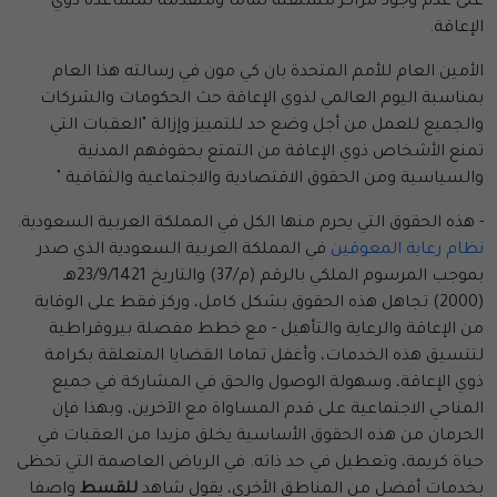
على عدم وجود مراكز مستقلة تمامًا ومتقدمة لمساعدة ذوي
الإعاقة.
الأمين العام للأمم المتحدة بان كي مون في رسالته هذا العام
بمناسبة اليوم العالمي لذوي الإعاقة حث الحكومات والشركات
والجميع للعمل من أجل وضع حد للتمييز وإزالة "العقبات التي
تمنع الأشخاص ذوي الإعاقة من التمتع بحقوقهم المدنية
والسياسية ومن الحقوق الاقتصادية والاجتماعية والثقافية "
- هذه الحقوق التي يحرم منها الكل في المملكة العربية السعودية.
نظام رعاية المعوقين
في المملكة العربية السعودية الذي صدر
بموجب المرسوم الملكي بالرقم (م/37) والتاريخ 23/9/1421هـ
(2000) تجاهل هذه الحقوق بشكل كامل، وركز فقط على الوقاية
من الإعاقة والرعاية والتأهيل - مع خطط مفصلة بيروقراطية
لتنسيق هذه الخدمات، وأغفل تماما القضايا المتعلقة بكرامة
ذوي الإعاقة، وسهولة الوصول والحق في المشاركة في جميع
المناحي الاجتماعية على قدم المساواة مع الآخرين، وبهذا فإن
الحرمان من هذه الحقوق الأساسية يخلق مزيدا من العقبات في
حياة كريمة، وتعطيل في حد ذاته. في الرياض العاصمة التي تحظى
بخدمات أفضل من المناطق الأخرى، يقول شاهد
للقسط
واصفا