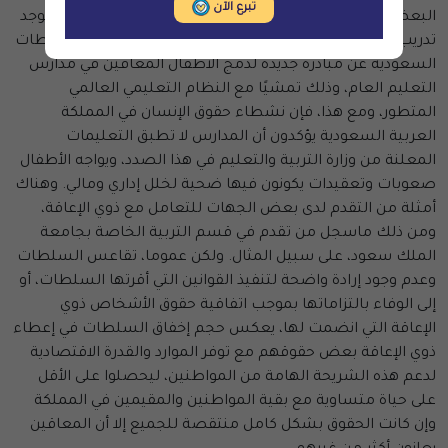
تبرع الآن
البعض الآخر قد لا يستحضر هذه العواطف والقيم في حين لايوجد
تدريب وليس هذا من تخصصه. وفي العام 2015 أعلنت السلطات
السعودية عن مبادرة جديدة لدمج الأطفال المعاقين في مدارس
التعليم العام، وذلك تمشيًا مع النظام التعليمي العالمي
المتطور، ومع هذا، فإن نشطاء حقوق الإنسان في المملكة
العربية السعودية يؤكدون أن المدارس لا تطبق التعليمات
المعلنة من وزارة التربية والتعليم في هذا الصدد، ويواجه الأطفال
صعوبات وتعقيدات يكونون فيها ضحية لخلل إداري ومالي. وهناك
أمثلة من التقدم لدى بعض الجهات للتعامل مع ذوي الإعاقة،
ومن ذلك ماسجل من تقدم في قسم التربية الخاصة بجامعة
الملك سعود، على سبيل المثال. ولكن عموما، تقاعس السلطات
وعدم وجود إرادة واضحة لتنفيذ القوانين التي أقرتها السلطات، أو
إلى الوفاء بالتزاماتها بموجب اتفاقية حقوق الأشخاص ذوي
الإعاقة التي انضمت لها، يعكس حجم إخفاق السلطات في إعطاء
ذوي الإعاقة بعض حقوقهم مع توفر الموارد والقدرة الاقتصادية
لدعم هذه الشريحة الهامة من المواطنين، ليحصلوا على الأقل
على حياة متساوية مع بقية المواطنين والمقيمين في المملكة
وإن كانت الحقوق بشكل كامل منتقصة للجميع إلا أن المعاقين