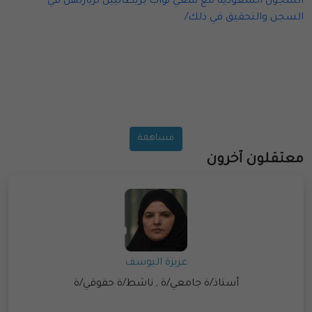
السجون السعودية مع سعي نوّاب بريطانيين لزيارتهن في
السجن والتحقيق في ذلك/
مساهمة
معتقلون آخرون
عزيزة اليوسف
أستاذ/ة جامعي/ة , ناشط/ة حقوقي/ة