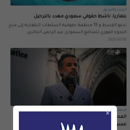
الرصد والتوثيق
بلغاريا: ناشط حقوقي سعودي مهدد بالترحيل
تدعو القسط و 19 منظمة حقوقية السلطات البلغارية إلى منح
اللجوء الفوري للمدافع السعودي عبد الرحمن الخالدي.
2025-03-10
الحملات والمناصرة
×
المحكمة العليا البريطانيّة تمنح مؤسّس القسط يحيى
عسيري الإذن بتقديم بلاغ قانوني ضد السعوديّة بسبب