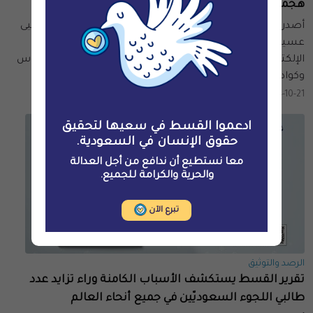
هجمات بيغاسوس وكوادريم الإلكترونيّة
أصدرت المحكمة العليا في لندن إذنًا لناشط حقوق الإنسان يحيى
عسيري بتقديم بلاغ قانوني ضد السعوديّة بسبب الهجمات
الإلكترونيّة التي استهدفته بواسطة برامج التجسّس بيغاسوس
وكوادريم.
2024-10-21
ادعموا القسط في سعيها لتحقيق
حقوق الإنسان في السعودية.
معا نستطيع أن ندافع من أجل العدالة
والحرية والكرامة للجميع.
تبرع الآن
الرصد والتوثيق
تقرير القسط يستكشف الأسباب الكامنة وراء تزايد عدد
طالبي اللجوء السعوديّين في جميع أنحاء العالم