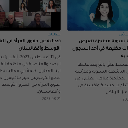
توثيق
فعاليات
نسوية محتجزة تتعرض
فعالية عن حقوق المرأة في ال
كات فظيعة في أحد السجون
الأوسط وأفغانستان
ية
في 11 أغسطس 2023، ألقت 
الرصد والمناصرة في منظمة ال
لقسط قلقٌ بالغٌ بعد علمها
لينا الهذلول، كلمةً في فعالية نظ
الناشطة النسوية ومدرّسة
عضو الكونجرس جيم ماكجفرن ح
 المحتجزة مناهل العتيبي عن
حقوق المرأة في الشرق الأوسط
تداءات جسدية ونفسية في
وأفغانستان.
لز بالرياض.
2023-08-21
20