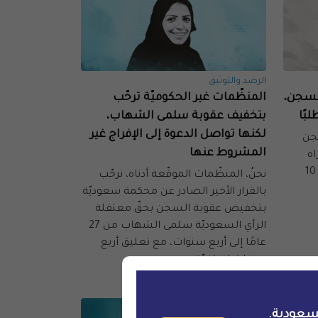
الرصد والتوثيق
لسجن،
المنظّمات غير الحكوميّة ترحّب
بًا
بتخفيف عقوبة سلمى الشهاب،
لكنها تواصل الدعوة إلى الإفراج غير
جن
المشروط عنها
اه
السعوديّة سلمى الشهاب بتاريخ 10
نحنُ، المنظّمات الموقّعة أدناه، نرحّب
بالقرار الأخير الصادر عن محكمة سعوديّة
بتخفيض عقوبة السجن بحقّ معتقلة
الرأي السعوديّة سلمى الشهاب من 27
عامًا إلى أربع سنوات، مع تعليق أربع
سنوات إضافيّة.
2025-01-15
سعودية.