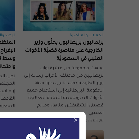
الحملات والمناصرة
الرصد وال
برلمانيون بريطانيون يحثّون وزير
المنظما
الخارجية على مناصرة قضيّة الأخوات
الإفراج
العتيبي في السعوديّة
وسط تده
واحتجاز
وجهت مجموعة من عشرة نواب
بريطانيين من مختلف الأحزاب رسالة إلى
نحن، ال
وزير الخارجية ديفيد لامي، دعوا فيها
المجتمع 
الحكومة البريطانية إلى استخدام جميع
إزاء است
الأدوات الدبلوماسية المتاحة لمعالجة
القحطان
قضيتي الشقيقتين مناهل ومريم
السعوديّة 
العتيبي.
25-05-08
×
2025-05-20