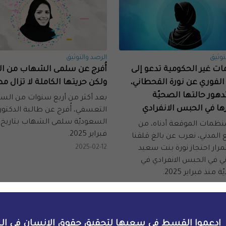
توثيق
الرصد والتوثيق
ت غير الحكومية تدعو إلى
أُفرج عن سلمى الشهاب من ا
 الفوري عن نورة القحطاني،
ولكن حريتها الكاملة لا تزال مطل
ور حالتها الصحيّة
بعد أكثر من أربع سنوات من الس
ها في الحبس الانفرادي
التعسفي، أُفرج عن طالبة الدكتور
منظمات الموقعة أدناه، من
فبراير 2025.
المدني، نعرب عن بالغ قلقنا
2025-02-12
مرار احتجاز نورة بنت سعيد
ي في الحبس الانفرادي في
منذ فبراير 2025.
20
ادعموا القسط في سعيها لتحقيق حقوق الإنسان في ال