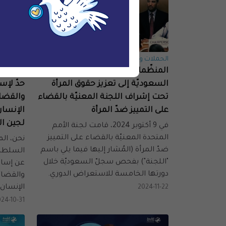
الحملات والمناصرة
الرصد وال
المنظّمات غير الحكوميّة تدعو
يجب عل
السعوديّة إلى تعزيز حقوق المرأة
حدّ لإسا
تحت إشراف اللجنة المعنيّة بالقضاء
والقضائ
على التمييز ضدّ المرأة
الإنسان
لجين ا
في 9 أكتوبر 2024، قامت لجنة الأمم
المتحدة المعنيّة بالقضاء على التمييز
نحن، الم
ضدّ المرأة (المُشار إليها فيما يلي باسم
السلطات
"اللجنة") بفحص سجلّ السعوديّة خلال
عن إساءة
دورتها الخامسة للاستعراض الدوري.
والقضائ
الإنسان
2024-11-22
24-10-31