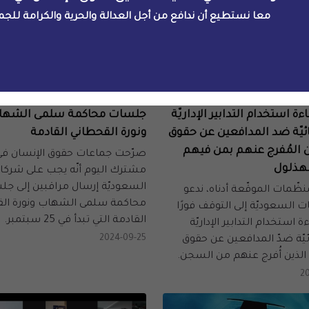
معا نستطيع أن ندافع من أجل العدالة والحرية والكرامة للجم
توثيق
الرصد والتوثيق
ى السلطات السعوديّة وضع
يجب على الشركاء إرسال مراقب
ءة استخدام التدابير الإداريّة
جلسات محاكمة سلمى الشها
يّة ضد المدافعين عن حقوق
ونورة القحطاني القادمة
 المُفرج عنهم بمن فيهم
صرّحت جماعات حقوق الإنسان في 
لهذلول
مشترك اليوم أنّه يجب على شركا
السعوديّة إرسال مراقبين إلى ج
نظّمات الموقّعة أدناه، ندعو
محاكمة سلمى الشهاب ونورة ال
 السعوديّة إلى التوقف فورًا
القادمة التي تبدأ في 25 سبتمبر.
 استخدام التدابير الإداريّة
2024-09-25
يّة ضدّ المدافعين عن حقوق
 الذين أُفرج عنهم من السجن.
20