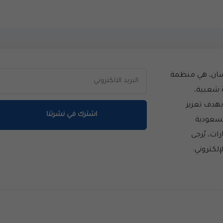
سان، هي منظمة
 شعبية،
سست عام 2014 بهدف تعزيز
اشترك في نشرتنا
لسعودية
ات، يُرجى
إلكتروني: