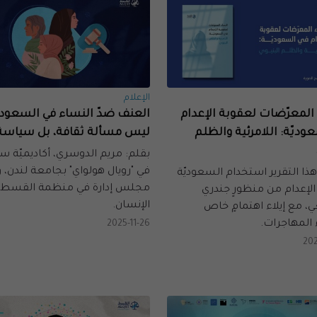
الإعلام
المعرّضات لعقوبة الإعدام
العنف ضدّ النساء في السعودي
وديّة: اللامرئية والظلم
ليس مسألة ثقافة، بل سياسة 
بقلم: مريم الدوسري، أكاديميّة سع
في "رويال هولواي" بجامعة لندن،
ا التقرير استخدام السعوديّة
مجلس إدارة في منظمة القسط 
الإعدام من منظورٍ جندري
الإنسان.
، مع إيلاء اهتمامٍ خاص
 المهاجرات.
2025-11-26
20