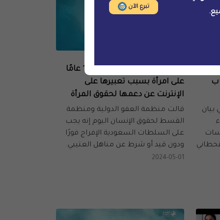
تبرع الآن
يع.
الرصد والتوثيق
ين إلى
السعودية: الحكم بالسجن 11 عامًا
ب
على امرأة بسبب تعبيرها على
الإنترنت عن دعمها لحقوق المرأة
بيان
قالت منظمة العفو الدولية ومنظمة
ء
القسط لحقوق الإنسان اليوم إنه يجب
لسات
على السلطات السعودية الإفراج فورًا
قحطاني
ودون قيد أو شرط عن مناهل العتيبي.
2024-05-01