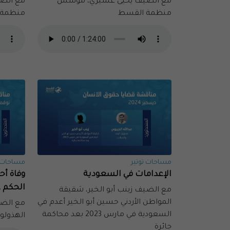
مع الضيف يحيى عسيري، مؤسس
مع الض
منظمة القسط
منظمة 
مساحات توتير
مساحات ت
الإعدامات في السعودية
وفاة أ
الحكم ع
مع الضيف زينب أبو الخير، شقيقة
المواطن الأردني حسين أبو الخير أعدم في
مع الضي
السعودية في مارس 2023 بعد محاكمة
الهذولو
جائرة