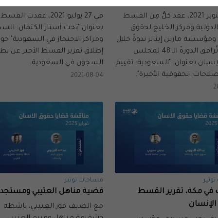
ة الأخيرة
عن نظام السجون في السعود
في 5 أكتوبر 2021، عقد كلٌّ مِن القسط
في 27 يوليو 2021، عقدت الق
لدولية ومركز الخليج لحقوق
بعنوان "تحت أستار الكتمان: الس
ومؤسسة مارتن إينالز ندوةً خلال
ومراكز الاحتجاز في السعودية" حو
فعالية تُرافق الدورةَ الـ 48 لمجلس
إطلاق تقرير القسط الأخير عن نظ
إنسان بعنوان: "السعودية: تقييم
السجون في السعودية.
صلاحات الحقوقية الأخيرة".
2021-08-04
2
وتير
مساحات توتير
ت في مكة، تقرير القسط
قضية مناهل العتيبي ومستجدا
الإنسان
مع الضيف فوز العتيبي، ناشطة