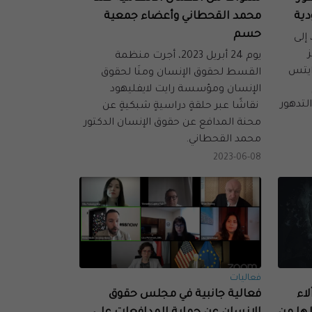
دية
محمد القحطاني وأعضاء جمعية
حسم
مت القسط في 22 يونيو 2023، إلى
يوم 24 أبريل 2023، أجرت منظمة
ايتس
القسط لحقوق الإنسان ومنَا لحقوق
الإنسان ومؤسسة رايت لايفليهود
لتدهور
نقاشًا عبر حلقةٍ دراسيةٍ شبكيةٍ عن
محنة المدافع عن حقوق الإنسان الدكتور
محمد القحطاني.
2023-06-08
فعاليات
اء
فعالية جانبية في مجلس حقوق