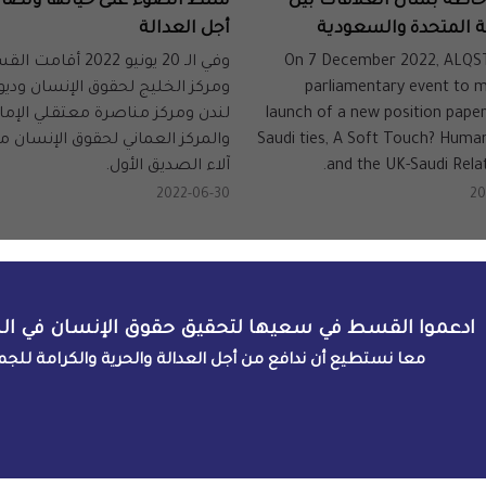
حاطة بشأن العلاقات بين
سلط الضوء على حياتها ونضال
ة المتحدة والسعودية
أجل العدالة
On 7 December 2022, ALQST
وفي الـ 20 يونيو 2022 أقام
parliamentary event to 
ومركز الخليج لحقوق الإنسان وديو
launch of a new position pape
لندن ومركز مناصرة معتقلي الإما
Saudi ties, A Soft Touch? Huma
والمركز العماني لحقوق الإنسان م
and the UK-Saudi Relat
آلاء الصديق الأول.
2022-06-30
20
ادعموا القسط في سعيها لتحقيق حقوق الإنسان في ال
معا نستطيع أن ندافع من أجل العدالة والحرية والكرامة للجم
فعاليات
ة :تقييم قيود الإصلاحات
ندوة حول إطلاق تقرير القسط ا