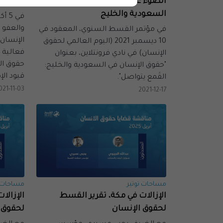
الضوءَ على القَمع المتواصل في
الحقوقي
السعودية والخليج
والعفو ا
في مؤتمر القسط السنوي، المعقود في
الإنسان 
10 ديسمبر 2021 (اليوم العالمي لحقوق
الإنسان) في نادي فرونتلاين، بعنوان
حقوق ال
"حقوق الإنسان في السعودية والخليج:
قيود الإ
القَمع يتواصل".
021-11-03
2021-12-17
مساحات توتير
مساحات ت
الإزالات في مكة، تقرير القسط
الإزالا
لحقوق الإنسان
لحقوق 