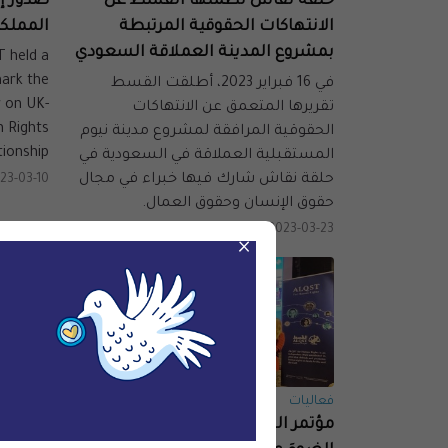
حلقة نقاش نظمتها القسط عن
صدور إ
الانتهاكات الحقوقية المرتبطة
المملك
بمشروع المدينة العملاقة السعودي
 held a
mark the
في 16 فبراير 2023، أطلقت القسط
r on UK-
تقريرها المتعمق عن الانتهاكات
n Rights
الحقوقية المرافقة لمشروع مدينة نيوم
ionship.
المستقبلية العملاقة في السعودية في
حلقة نقاش شارك فيها خبراء في مجال
23-03-10
حقوق الإنسان وحقوق العمال.
2023-03-23
×
فعاليات
فعاليات
مؤتمر القسط السنوي يسلط
السعودي