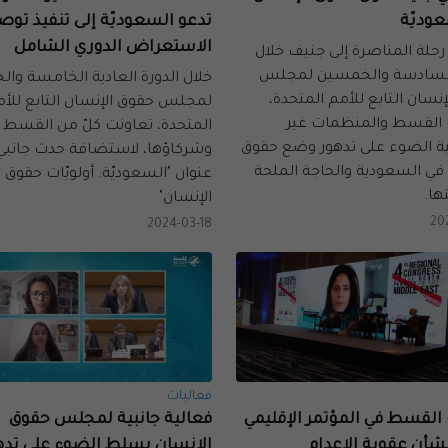
وديّة
تدعو السعوديّة إلى تنفيذ توص
الاستعراض الدوري الشامل
رحلة المناصرة إلى جنيف خلال
 السادسة والخمسين لمجلس
خلال الدورة العادية الخامسة وا
نسان التابع للأمم المتحدة،
لمجلس حقوق الإنسان التابع للأ
لقسط والمنظمات غير
المتحدة، تعاونت كلّ من القسط
ة الضوء على تدهور وضع حقوق
وشركاؤها، لاستضافة حدث جانبي
 في السعودية والحاجة الملحة
عنوان "السعوديّة: أولويّات حقوق
ها.
الإنسان"
20
2024-03-18
فعاليات
لقسط في المؤتمر الإقليمي
فعالية جانبية لمجلس حقوق
بشأن عقوبة الإعدام
الإنسان يسلط الضوء على تده