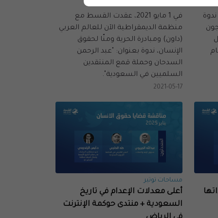
ية
عبد الرحمن السدحان
سط ندوة
في 1 مايو 2021، عقدت القسط مع
جون
منظمة الديمقراطية الآن للعالم العربي
ل
(داون) ومبادرة الحرية ومنّا لحقوق
ام
الإنسان، ندوة بعنوان: "عبد الرحمن
السدحان وحملة قمع المنتقدين
السلميين في السعودية".
2021-05-17
مساحات توتير
تها
أعلى معدلات الإعدام في تاريخ
السعودية + منتدى حوكمة الإنترنت
في الرياض