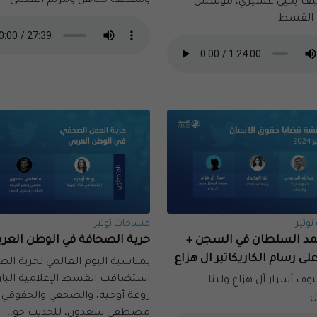
وشقيقة مناهل ومريم العتيبي
يف يحيى عسيري، مؤسس
القسط
وتير
مساحات توتير
حمد السلطان في السجن +
حرية الصحافة في الوطن العرب
لى رسام الكاريكاتير ال هزاع
بمناسبة اليوم العالمي لحرية الص
استضافت القسط الإعلامية البار
وف أسرار آل هزاع ولينا
روعة أوجيه، والصحفي والحقوقي
ل
مصطفى سعدون، للحديث حو...