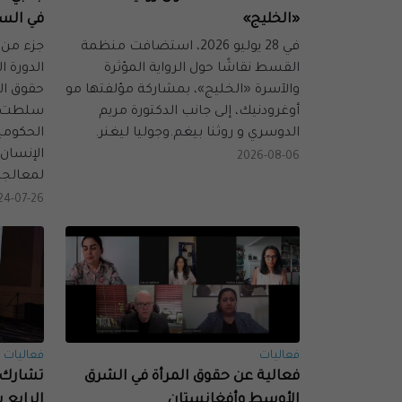
«الخليج»
في السع
في 28 يوليو 2026، استضافت منظمة
جزء من 
القسط نقاشًا حول الرواية المؤثرة
الدورة
والآسرة «الخليج»، بمشاركة مؤلفتها مو
حقوق الإ
أوغرودنيك، إلى جانب الدكتورة مريم
سلطت ا
الدوسري و روثنا بيغم.وجوليا ليغنر.
الحكومي
الإنسان
2026-08-06
لمعالجت
24-07-26
فعاليات
فعاليات
فعالية عن حقوق المرأة في الشرق
تشارك ا
الأوسط وأفغانستان
الرابع 