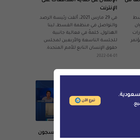
ها من
الإنسان عن حماية المدافعات على
الإنترنت
ت القسط
في 29 مارس 2021، ألقت رئيسة الرصد
ان
والتواصل في منظمة القسط، لينا
رات
الهذلول، كلمةً في فعالية جانبية
ؤتمر
للجلسة التاسعة والأربعين لمجلس
حقوق الإنسان التابع للأمم المتحدة.
2022-04-01
سعودية.
تبرع الآن
يع.
فعاليات
لأخير
ندوة عن العامل الإنساني المسجون