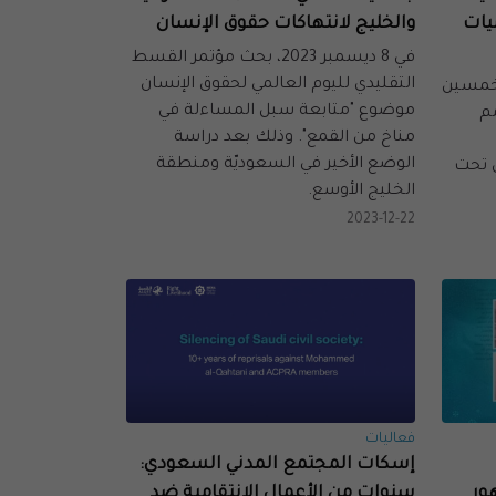
يات
والخليج لانتهاكات حقوق الإنسان
في 8 ديسمبر 2023، بحث مؤتمر القسط
التقليدي لليوم العالمي لحقوق الإنسان
لخمسين
موضوع "متابعة سبل المساءلة في
مم
مناخ من القمع". وذلك بعد دراسة
الوضع الأخير في السعوديّة ومنطقة
 تحت
الخليج الأوسع.
2023-12-22
فعاليات
إسكات المجتمع المدني السعودي:
ور
سنوات من الأعمال الانتقامية ضد