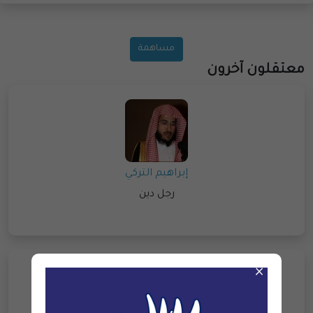
مساهمة
معتقلون آخرون
إبراهيم التركي
رجل دين
×