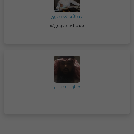
عبدالله العطاوي
ناشط/ة حقوقي/ة
مناور العبدلي
--