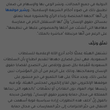
الدولية في جميع المجالات، ونشر الوعي بها والإسهام في ضمان
تطبيق ذلك في ضوء أحكام الشريعة الإسلامية"، و
يشير موقعها
إلى أنّها "الجهة المختصة بإبداء الرأي والمشورة فيما يتعلق
بمسائل حقوق الإنسان" وأنّ "لها الاستقلال التام في ممارسة
مهامها التي أنشئت من أجلها والمنصوص عليها في تنظيمها"،
على الرغم من أنّها مرتبطة "مباشرة بالملك".
تملّق وتزلّف
تشتغل الهيئة عمليًّا كأحد أذرع الآلة الإعلامية للسلطات
السعودية، فهي تبذل قصارى جهدها لتقديم انطباعٍ بأن السلطات
السعودية مُقْدِمة بكل صدق وإخلاص على التصدي لقضايا حقوق
الإنسان ومعالجتها، وذلك على الرغم من أن كل المؤشرات تبين
عكس ذلك، ونجد مثالًا على هذا التلميع في خبرٍ منشور على
موقعها الإلكتروني حول لقاءٍ إلكتروني لمجلس الهيئة، نوّه فيه
رئيسها عواد العواد دون انتقاداتٍ أو تحفّظات "بالجهود التي تبذلها
المملكة في مجال حماية وتعزيز حقوق الإنسان"، وَواصلَ مديحه
بالقول إنَّ "خلف هذه التطورات إرادة سياسية قوية أسهمت في
الانتقال من حيَّز الالتزامات إلى حيَّز الممارسات في مجال حماية