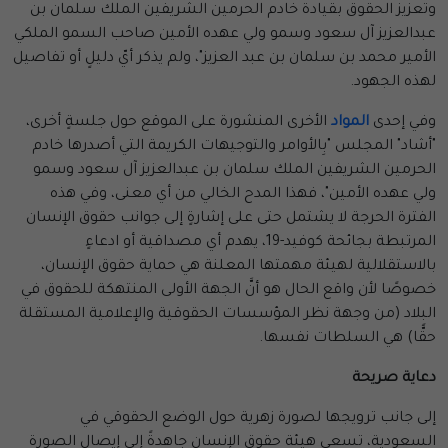
وتعزيز الحقوق بقيادة خادم الحرمين الشريفين الملك سلمان بن
عبدالعزيز آل سعود وسمو ولي عهده الأمين صاحب السمو الملكي
الأمير محمد بن سلمان بن عبد العزيز"، ولم يذكر أيّ دليلٍ أو تفاصيل
لهذه الجهود.
وفي إحدى
المواد
الأخرى المنشورة على الموقع حول جلسةٍ أخرى،
"أشاد" المجلس "بِالأوامر والتوجيهات الكريمة التي أصدرها خادم
الحرمين الشريفين الملك سلمان بن عبدالعزيز آل سعود وسمو
ولي عهده الأمين"، فهذا المدح الخالي من أي معنى، وفي هذه
الفترة الحرجة لا يشتمل حتى على إشارةٍ إلى جوانب حقوق الإنسان
المرتبطة بجائحة كوفيد-19، يهدم أي مصداقية أو ادعاءٍ
بالاستقلالية لهيئة مهمتها المعلنة هي حماية حقوق الإنسان،
خصوصًا لأن واقع الحال هو أنَّ الجهة الأولى المنتهكة للحقوق في
البلاد (من وجهة نظر المؤسسات الحقوقية والإعلامية المستقلة
حقًّا) هي السلطات نفسها.
دعاية صريحة
إلى جانب ترويجها لصورة زهرية حول الوضع الحقوقي في
السعودية، تسعى هيئة حقوق الإنسان جاهدةً إلى إيصال الصورة