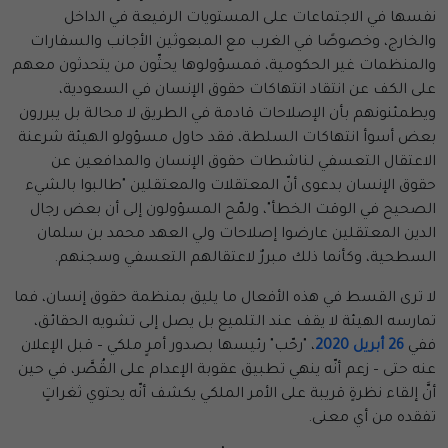
نفسها في الاجتماعات على المستويات الرفيعة في الداخل
والخارج، وخصوصًا في الغرب مع المبعوثين الأجانب والسفارات
والمنظمات غير الحكومية، فمسؤولوها يحثّون من يتحدثون معهم
على الكف عن انتقاد انتهاكات حقوق الإنسان في السعودية،
ويطمئنونهم بأن الإصلاحات قادمة في الطريق لا محالة بل يبررون
بعض أسوأ انتهاكات السلطة، فقد حاول مسؤولو الهيئة شرعنة
الاعتقال التعسفي لناشطات حقوق الإنسان والمدافعين عن
حقوق الإنسان بدعوى أنّ المعتقلات والمعتقلين "طالبوا بالشيء
الصحيح في الوقت الخطأ"، ولمّح المسؤولون إلى أن بعض رجال
الدين المعتقلين عارضوا إصلاحات ولي العهد محمد بن سلمان
السطحية، وكأنما ذلك مبررٌ لاعتقالهم التعسفي وسجنهم.
لا ترى القسط في هذه الأفعال ما يليق بمنظمة حقوق إنسان، فما
تمارسه الهيئة لا يقف عند التلميع بل يصل إلى تشويه الحقائق،
ففي
26 أبريل 2020
، "رحّب" رئيسها بصدور أمرٍ ملكي – قبل الإعلان
عنه حتى – زعم أنّه ينهي تطبيق عقوبة الإعدام على القُصَّر، في حين
أنَّ إلقاء نظرةٍ قريبة على الأمر الملكي يكشف أنّه يحتوي ثغراتٍ
تفقده من أي معنى.