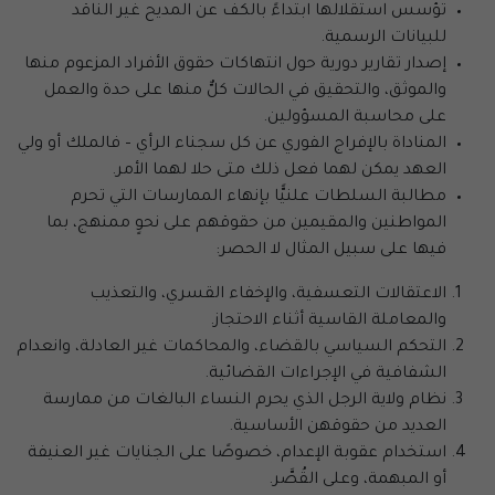
تؤسس استقلالها ابتداءً بالكف عن المديح غير الناقد
للبيانات الرسمية.
إصدار تقارير دورية حول انتهاكات حقوق الأفراد المزعوم منها
والموثق، والتحقيق في الحالات كلٌّ منها على حدة والعمل
على محاسبة المسؤولين.
المناداة بالإفراج الفوري عن كل سجناء الرأي – فالملك أو ولي
العهد يمكن لهما فعل ذلك متى حلا لهما الأمر.
مطالبة السلطات علنيًّا بإنهاء الممارسات التي تحرم
المواطنين والمقيمين من حقوقهم على نحوٍ ممنهج، بما
فيها على سبيل المثال لا الحصر:
الاعتقالات التعسفية، والإخفاء القسري، والتعذيب
والمعاملة القاسية أثناء الاحتجاز.
التحكم السياسي بالقضاء، والمحاكمات غير العادلة، وانعدام
الشفافية في الإجراءات القضائية.
نظام ولاية الرجل الذي يحرم النساء البالغات من ممارسة
العديد من حقوقهن الأساسية.
استخدام عقوبة الإعدام، خصوصًا على الجنايات غير العنيفة
أو المبهمة، وعلى القُصَّر.