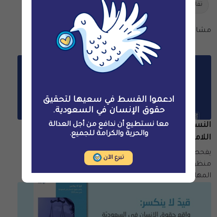
تقارير
الأمم المتحدة
مشاركة المقال
مقالات ذات صلة
ادعموا القسط في سعيها لتحقيق
حقوق الإنسان في السعودية.
معا نستطيع أن ندافع من أجل العدالة
النساء المعرّضات لعقوبة الإعدام في السعوديّة:
والحرية والكرامة للجميع.
اللامرئية والظلم البنيوي
يفحص هذا التقرير استخدام السعوديّة لعقوبة الإعدام من
تبرع الآن
منظورٍ جندري وتقاطعي، مع إيلاء اهتمامٍ خاص بالنساء
المهاجرات.