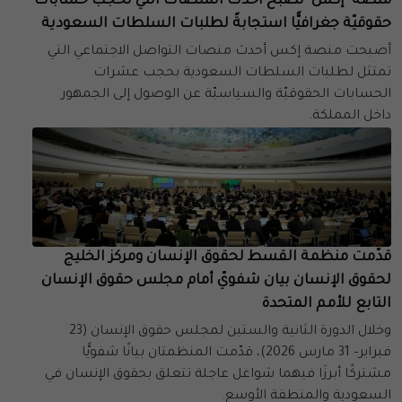
منصة "إكس" تصبح أحدث المنصات التي تحجب حسابات
حقوقيّة جغرافيًّا استجابةً لطلبات السلطات السعودية
أصبحت منصة إكس أحدث منصات التواصل الاجتماعي التي
تمتثل لطلبات السلطات السعودية بحجب عشرات
الحسابات الحقوقيّة والسياسيّة عن الوصول إلى الجمهور
داخل المملكة.
قدّمت منظمة القسط لحقوق الإنسان ومركز الخليج
لحقوق الإنسان بيان شفويّ أمام مجلس حقوق الإنسان
التابع للأمم المتحدة
وخلال الدورة الثانية والستين لمجلس حقوق الإنسان (23
فبراير– 31 مارس 2026)، قدّمت المنظمتان بيانًا شفويًّا
مشتركًا أبرزَا فيهما شواغل عاجلة تتعلق بحقوق الإنسان في
السعودية والمنطقة الأوسع.