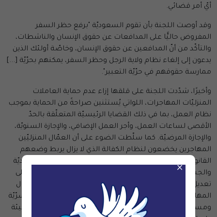
أيّ أمر قضائي.
وقد أوصت اللجنة بأن تقوم السعوديّة "برفع حظر السفر
المفروض حاليًّا على المدافعات عن حقوق الإنسان والناشطات،
والتأكّد من أنّ المدافعين عن حقوق الإنسان، وخاصّة أولئك الذين
يدعون إلى إلغاء نظام ولاية الرجل وحظر السفر، يمكنهم بحرّيّة [...]
ممارسة حقوقهم في حرّيّة التعبير".
وأخيرًا، شدّدت اللجنة على قلقها إزاء عدم حماية العاملات
المنزليّات المهاجرات، اللواتي يُستثنين صراحةً من الحماية بموجب
نظام العمل، بما في ذلك القضايا الرئيسيّة المتعلّقة بالحدّ
الأقصى لساعات العمل، وأجر العمل الإضافي، والإجازة السنويّة،
والإجازة المرضيّة. كما سلّطت الضوء على أن العمّال المنزليّين
المهاجرين يخضعون لنظام الكفالة الذي لا يزال يربط وضعهم
القانوني بأرباب عملهم، ممّا يعرّضهم لخطر الإساءة الاقتصاديّة
×
والجسديّة والاتجار والاستغلال. وقد حثّت اللجنة السعوديّة على
تعديل نظام العمل لتوسيع نطاق حمايته ليشمل جميع العمّال
المهاجرين. كما دعت الدولة الطرف إلى إنشاء آليّات شكاوى سرّيّة
ومستقلّة للعاملات المهاجرات للإبلاغ عن عقود العمل المسيئة