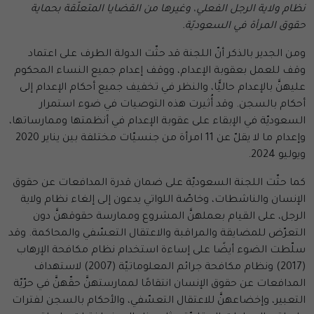
نظام ولاية الرجل الفعلي، وغيرها من القضايا المتعلّقة بحماية
حقوق المرأة في السعوديّة.
ومن الجدير بالذكر أنّ اللجنة قد حثّت الدولة الطرف على اعتماد
وقف للعمل بعقوبة الإعدام، ووقف إعدام جميع النساء المحكوم
عليهنَّ بالإعدام حاليًّا، والنظر في تخفيف جميع أحكام الإعدام إلى
أحكام بالسجن. وقد أُثيرت هذه التوصيات في ضوء استمرار
السعوديّة في الإبقاء على عقوبة الإعدام في أنظمتها وممارساتها،
وإعدام ما لا يقلّ عن 11 امرأة من جنسيّات مختلفة بين يناير 2020
ويوليو 2024.
كما حثّت اللجنة السعوديّة على ضمان قدرة المدافعات عن حقوق
الإنسان والناشطات، وخاصّة اللواتي يدعون إلى إلغاء نظام ولاية
الرجل، على القيام بعملهنَّ المشروع وممارسة حقوقهنَّ دون
التعرّض للمضايقة والمراقبة والاعتقال التعسّفي والمحاكمة. وقد
سلّطت الضوء أيضًا على إساءة استخدام نظام مكافحة الإرهاب
(2017) ونظام مكافحة جرائم المعلوماتيّة (2007) لاستهداف
المدافعات عن حقوق الإنسان انتقامًا لممارستهنَّ حقّهنَّ في حرّيّة
التعبير، وإخضاعهنَّ للاعتقال التعسّفي، والأحكام بالسجن لفترات