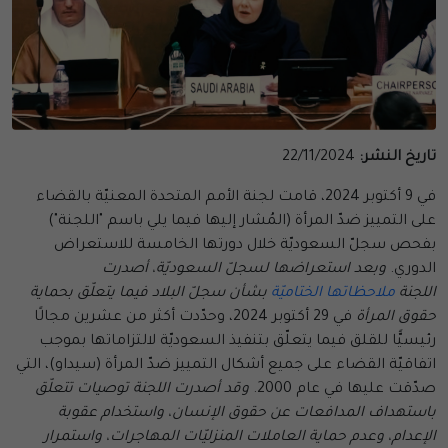
تاريخ النشر:
22/11/2024
في 9 أكتوبر 2024، قامت لجنة الأمم المتحدة المعنيّة بالقضاء
على التمييز ضدّ المرأة (المُشار إليها فيما يلي باسم "اللجنة")
بفحص سجلّ السعوديّة خلال دورتها الخامسة للاستعراض
الدوري.
وبعد استعراضها لسجلّ السعوديّة، أصدرت
اللجنة
ملاحظاتها الختاميّة
بشأن سجلّ البلاد فيما يتعلّق بحماية
حقوق المرأة
في 29 أكتوبر 2024، وحدّدت أكثر من عشرين مجالًا
رئيسيًّا للقلق فيما يتعلّق بتنفيذ السعوديّة لالتزاماتها بموجب
اتفاقيّة القضاء على جميع أشكال التمييز ضدّ المرأة (سيداو)، التي
صدّقت عليها في عام 2000.
وقد أصدرت اللجنة توصيات تتعلّق
باستهداف المدافعات عن حقوق الإنسان، واستخدام عقوبة
الإعدام، وعدم حماية العاملات المنزليّات المهاجرات، واستمرار