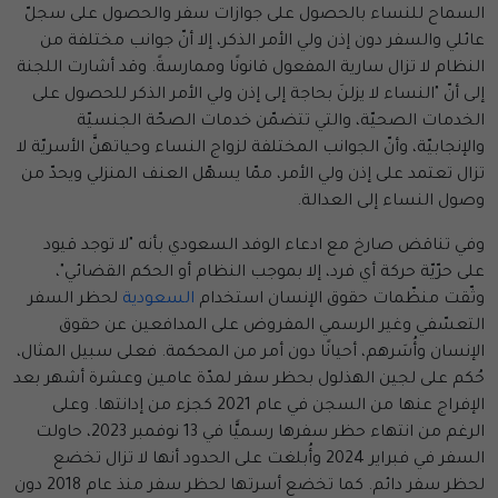
السماح للنساء بالحصول على جوازات سفر والحصول على سجلّ
عائلي والسفر دون إذن ولي الأمر الذكر، إلا أنّ جوانب مختلفة من
النظام لا تزال سارية المفعول قانونًا وممارسةً. وقد أشارت اللجنة
إلى أنّ "النساء لا يزلنَ بحاجة إلى إذن ولي الأمر الذكر للحصول على
الخدمات الصحيّة، والتي تتضمّن خدمات الصحّة الجنسيّة
والإنجابيّة، وأنّ الجوانب المختلفة لزواج النساء وحياتهنَّ الأسريّة لا
تزال تعتمد على إذن ولي الأمر، ممّا يسهّل العنف المنزلي ويحدّ من
وصول النساء إلى العدالة.
وفي تناقض صارخ مع ادعاء الوفد السعودي بأنه "لا توجد قيود
على حرّيّة حركة أي فرد، إلا بموجب النظام أو الحكم القضائي"،
وثّقت منظّمات حقوق الإنسان استخدام
السعودية
لحظر السفر
التعسّفي وغير الرسمي المفروض على المدافعين عن حقوق
الإنسان وأُسَرهم، أحيانًا دون أمر من المحكمة. فعلى سبيل المثال،
حُكم على لجين الهذلول بحظر سفر لمدّة عامين وعشرة أشهر بعد
الإفراج عنها من السجن في عام 2021 كجزء من إدانتها. وعلى
الرغم من انتهاء حظر سفرها رسميًّا في 13 نوفمبر 2023، حاولت
السفر في فبراير 2024 وأُبلغت على الحدود أنها لا تزال تخضع
لحظر سفر دائم. كما تخضع أسرتها لحظر سفر منذ عام 2018 دون