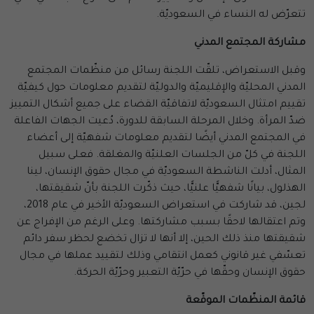
تتعرّض له النساء في السعوديّة.
مشاركة المجتمع المدني
وقبل الاستعراض، تلقّت اللجنة رسائل من منظّمات المجتمع
المدني المحليّة والإقليميّة والدوليّة لتقديم معلومات حول كيفيّة
تقييم امتثال السعوديّة لاتفاقيّة القضاء على جميع أشكال التمييز
ضدّ المرأة. وخلال المرحلة السابقة للدورة، دُعيت الجهات الفاعلة
في المجتمع المدني أيضًا لتقديم معلومات شفهيّة إلى أعضاء
اللجنة في كلّ من الجلسات العلنيّة والمغلقة. فعلى سبيل
المثال، أدلت الناشطة السعوديّة في مجال حقوق الإنسان، لينا
الهذلول، بيانًا شفهيًّا علنيًّا، حيث ذكّرت اللجنة بأنّ شقيقتها،
لجين، قد شاركت في استعراض السعوديّة الأخير في عام 2018،
وتم اعتقالها لاحقًا بسبب مشاركتها. وعلى الرغم من الإفراج عن
شقيقتها منذ ذلك الحين، إلا أنها لا تزال تخضع لحظر سفر دائم
تعسّفي غير قانوني كعمل انتقامي وذلك لتقييد عملها في مجال
حقوق الإنسان وحقّها في حرّيّة التعبير وحرّيّة الحركة.
قائمة المنظّمات الموقّعة