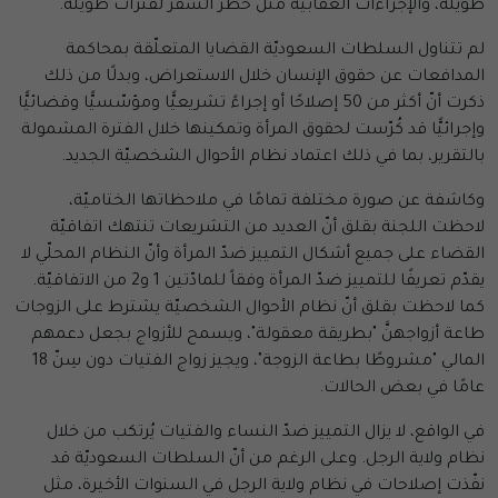
طويلة، والإجراءات العقابيّة مثل حظر السفر لفترات طويلة.
لم تتناول السلطات السعوديّة القضايا المتعلّقة بمحاكمة
المدافعات عن حقوق الإنسان خلال الاستعراض، وبدلًا من ذلك
ذكرت أنّ أكثر من 50 إصلاحًا أو إجراءً تشريعيًّا ومؤسّسيًّا وقضائيًّا
وإجرائيًّا قد كُرّست لحقوق المرأة وتمكينها خلال الفترة المشمولة
بالتقرير، بما في ذلك اعتماد نظام الأحوال الشخصيّة الجديد.
وكاشفة عن صورة مختلفة تمامًا في ملاحظاتها الختاميّة،
لاحظت اللجنة بقلق أنّ العديد من التشريعات تنتهك اتفاقيّة
القضاء على جميع أشكال التمييز ضدّ المرأة وأنّ النظام المحلّي لا
يقدّم تعريفًا للتمييز ضدّ المرأة وفقاً للمادّتين 1 و2 من الاتفاقيّة.
كما لاحظت بقلق أنّ نظام الأحوال الشخصيّة يشترط على الزوجات
طاعة أزواجهنَّ "بطريقة معقولة"، ويسمح للأزواج بجعل دعمهم
المالي "مشروطًا بطاعة الزوجة"، ويجيز زواج الفتيات دون سِنّ 18
عامًا في بعض الحالات.
في الواقع، لا يزال التمييز ضدّ النساء والفتيات يُرتكب من خلال
نظام ولاية الرجل. وعلى الرغم من أنّ السلطات السعوديّة قد
نفّذت إصلاحات في نظام ولاية الرجل في السنوات الأخيرة، مثل