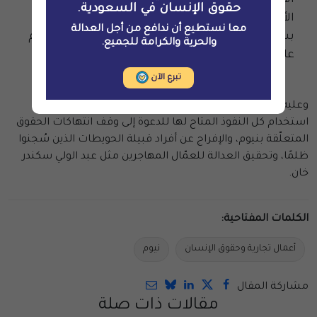
الاستثمار والشراكات الدوليّة، مما يجعل الشركات
حقوق الإنسان في السعودية.
الأجنبيّة من بين أفضل الجهات الفاعلة التي تتمتّع
معا نستطيع أن ندافع من أجل العدالة
بسلطة حقيقيّة لتحدّي السلطات السعوديّة. ونحثّهم
والحرية والكرامة للجميع.
على النظر عن كثب في الأدلة واتخاذ الإجراء المناسب".
تبرع الآن
وعليه، تحثّ القسط الشركات المشاركة في المشروع على
استخدام كل النفوذ المتاح لها للدعوة إلى وقف انتهاكات الحقوق
المتعلّقة بنيوم، والإفراج عن أفراد قبيلة الحويطات الذين سُجنوا
ظلمًا، وتحقيق العدالة للعمّال المهاجرين مثل عبد الولي سكندر
خان.
الكلمات المفتاحية:
أعمال تجارية وحقوق الإنسان
نيوم
مشاركة المقال
مقالات ذات صلة