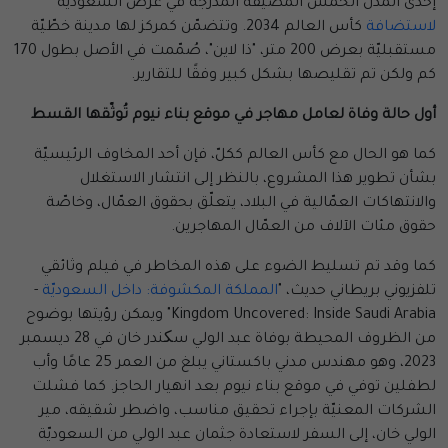
إحدى المدن الخمس المضيفة المُدرجة في عرض السعوديّة
لاستضافة
كأس العالم 2034. وتتضمّن كمركز لها مدينة خطّيّة
مستقبليّة بعرض 200 متر، "ذا لاين"، صُمّمت في الأصل بطول 170
كم ولكن تم تقليصها بشكل كبير وفقًا للتقارير.
أول حالة وفاة لعامل مهاجر في موقع بناء نيوم تُوثّقها القسط
كما هو الحال مع كأس العالم ككلّ، فإن أحد المخاوف الرئيسيّة
بشأن تطوير هذا المشروع، بالنظر إلى انتشار الاستغلال
والانتهاكات العمّالية في البلاد، يتعلّق بحقوق العمّال، وخاصّة
حقوق مئات الآلاف من العمّال المهاجرين.
كما وقد تم تسليط الضوء على هذه المخاطر في فيلم وثائقي
تلفزيوني بريطاني حديث، "
المملكة المكشوفة: داخل السعوديّة
-
Kingdom Uncovered: Inside Saudi Arabia" ويمكن رؤيتها بوضوح
من الظروف المحيطة بوفاة عبد الولي سکندر خان في 28 ديسمبر
2023، وهو مهندس مدني باكستاني يبلغ من العمر 25 عامًا وأب
لطفلين توفي في موقع بناء نيوم بعد انهيار الحاجز. كما فشلت
الشركات المعنيّة بإجراء تحقيق مناسب، واضطر شقيقه، مير
الولي خان، إلى السفر لاستعادة جثمان عبد الولي من السعوديّة