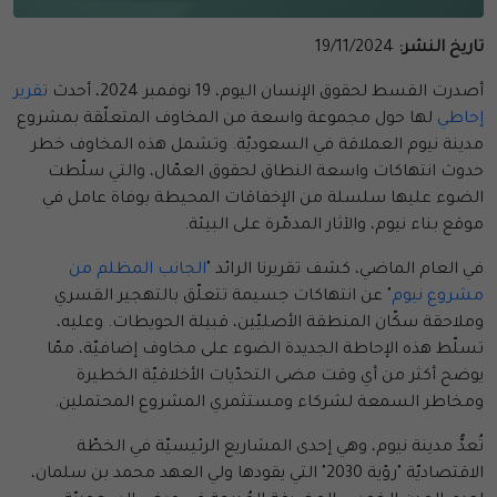
تاريخ النشر:
19/11/2024
أصدرت القسط لحقوق الإنسان اليوم، 19 نوفمبر 2024، أحدث
تقرير
إحاطي
لها حول مجموعة واسعة من المخاوف المتعلّقة بمشروع
مدينة نيوم العملاقة في السعوديّة. وتشمل هذه المخاوف خطر
حدوث انتهاكات واسعة النطاق لحقوق العمّال، والتي سلّطت
الضوء عليها سلسلة من الإخفاقات المحيطة بوفاة عامل في
موقع بناء نيوم، والآثار المدمّرة على البيئة.
في العام الماضي، كشف تقريرنا الرائد "
الجانب المظلم من
مشروع نيوم
" عن انتهاكات جسيمة تتعلّق بالتهجير القسري
وملاحقة سكّان المنطقة الأصليّين، قبيلة الحويطات. وعليه،
تسلّط هذه الإحاطة الجديدة الضوء على مخاوف إضافيّة، ممّا
يوضح أكثر من أي وقت مضى التحدّيات الأخلاقيّة الخطيرة
ومخاطر السمعة لشركاء ومستثمري المشروع المحتملين.
تُعدُّ مدينة نيوم، وهي إحدى المشاريع الرئيسيّة في الخطّة
الاقتصاديّة "رؤية 2030" التي يقودها ولي العهد محمد بن سلمان،