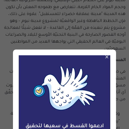
مدينة نيوم على النظام البيئي الإقليمي، وبصمته الكربونيّة الهائلة،
وحجم المواد الخام اللازمة، تتعارض مع طموحه المعلن بأن تكون
هذه المدينة "مدينة عملاقة خضراء للمستقبل". علاوة على ذلك،
فإن الخطط الباهظة وغير الواقعيّة لمشروع مدينة نيوم – وهو
مشروع يتم تنفيذه من القمّة إلى القاعدة – لا تفعل شيئًا لمعالجة
أوجه القصور الصارخة في البنية التحتيّة الأوسع للبلاد والصراعات
اليوميّة في العالم الحقيقي التي يواجهها العديد من المواطنين
السعوديّين.
×
المسؤوليّة التجاريّة والعناية الواجبة للشركات
في ضوء هذه المخاوف العميقة، تقع على عاتق جميع الشركات
المشاركة أو التي تفكر في المشاركة في مشروع مدينة نيوم
مسؤوليّة تجنّب التواطؤ في انتهاكات حقوق الإنسان ومنع حدوث
أي آثار سلبيّة. وتهدف إحاطة القسط إلى مساعدتهم على التحقّق
من صحّة الادعاءات المتعلّقة بالمشروع عند تقييم قراراتهم.
وقد علّقت
المديرة التنفيذيّة للقسط، جوليا ليغنر
، قائلة:
"يعتمد تطوير مشروع مدينة نيوم بشكل كبير على
ادعموا القسط في سعيها لتحقيق