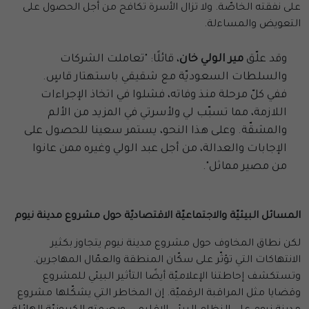
على نفقته الخاصّة. ولا تزال الأسرة تكافح من أجل الحصول على
التعويض والمساءلة.
وقد علّق
مير الولي خان
، قائلًا: "تعاملت الشركات
والسلطات السعوديّة مع شقيقي باستهتار قاسٍ.
ففي كلّ مرحلة منذ وفاته، فشلوا في اتخاذ الإجراءات
اللازمة، مما تسبّب لي ولأسرتي في المزيد من الألم
والمشقّة. وعلى هذا النحو، يستمر سعينا للحصول على
الإجابات والعدالة، من أجل عبد الولي وغيره ممن عانوا
من مصير مماثل".
المسائل البيئيّة والاجتماعيّة الاقتصاديّة حول مشروع مدينة نيوم
لكن نطاق المخاوف حول مشروع مدينة نيوم يتجاوز بكثير
الانتهاكات التي تؤثّر على سكّان المنطقة والعمّال المهاجرين.
وتستكشف إحاطتنا الإعلاميّة أيضًا التأثير البيئي للمشروع
وقضايا مثل المراقبة الرقميّة. إن المخاطر التي يشكّلها مشروع