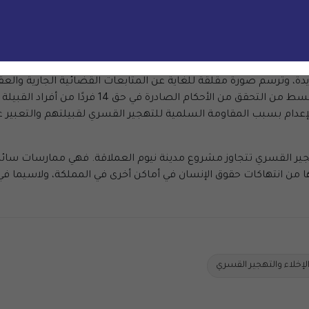
لطات السعودية هجّرت بصورة غير قانونية سكان المنطقة بهدف إنج
وا أو قاوموا الإجلاء سلميا. ومنذ القتل البشع لعبد الرحيم الحويطي
ام 2020، وثّقت القسط الاعتقالات التعسفية والمحاكمات الجائرة لأفراد آخرين من ا
جديدةً، وترسم صورة مقلقة للغاية عن المتابعات القضائية الجارية وال
الحويطات بسبب معارضتهم السلمية. وتمكنت القسط من
لى الأقل بالإعدام بسبب المقاومة السلمية للتهجير القسري لقبيلتهم والت
هجير القسري تتجاوز مشروع مدينة نيوم العملاقة. فهي ممارسات سائ
لإخلاء والتهجير القسري