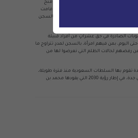
از المشروع، دون تقديم تعويضٍ كافٍ أو منح
، وهو أحد سكان المنطقة، في مداهمة لمنزله قامت
لقبيلة، والذين صدرت في حق العديد منهم مؤخرا أحكام بالسجن
عقوبات الصادرة في حق عشراتٍ من أفراد قبيلة
 التحقق من الأحكام الصادرة في حق 14 فردًا من أفراد القبيلة حتى اليوم، بمن فيهم امرأة، بالسجن لمددٍ تتراوح ما
عبير عن رفضهم لحالات الظلم التي تعرضوا لها من
دة تقوم بها السلطات السعودية منذ فترة طويلة،
ونرى عمليات مماثلة لمصادرة الأراضي مع ما يرافقها من انتهاكات حقوق الإنسان في أماكن أخرى في المملكة، ولاسيما في جدة، في إطار رؤية 2030 التي يقودها محمد بن