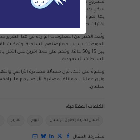
مشروع نيوم. وخلص تحقيق منظمة القسط إلى أن الس
سكنٍ بديلٍ، وقمعت بعنفٍ أفراد القبيلة الذين اعترض
بها القوات الخاصة في ع
لفترات طويلة أو حتى الإعدام.
وتُعد الكثير من المعلومات الواردة في هذا التقرير 
بين 15 و50 عامًا. وحُكم على ثلاثة آخرين ع
السلطات السعودية.
وعلاوةً على ذلك، فإن مسألة مصادرة الأراضي والت
سلمان.
الكلمات المفتاحية:
أعمال تجارية وحقوق الإنسان
نيوم
تقارير
ا
مشاركة المقال