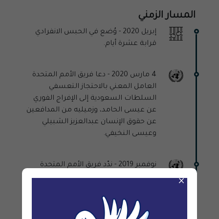
المسار الزمني
إبريل 2020 -
وُضع في الحبس الانفرادي
قرابة عشرة أيام.
4 مارس 2020 -
دعا فريق الأمم المتحدة
العامل المعني بالاحتجاز التعسفي
السلطات السعودية إلى الإفراج الفوري
عن عيسى الحامد، وزميليه من المدافعين
عن حقوق الإنسان عبدالعزيز الشبيلي
وعيسى النخيفي.
نوفمبر 2019 -
ندّد فريق الأمم المتحدة
العامل المعني بالاحتجاز التعسّفي في رأيه
×
رقم 71/2019 باعتقال وسجن الحامد وغيره
من نشطاء حقوق الإنسان السعوديّين
باعتباره بمثابة اضطهاد لممارسة