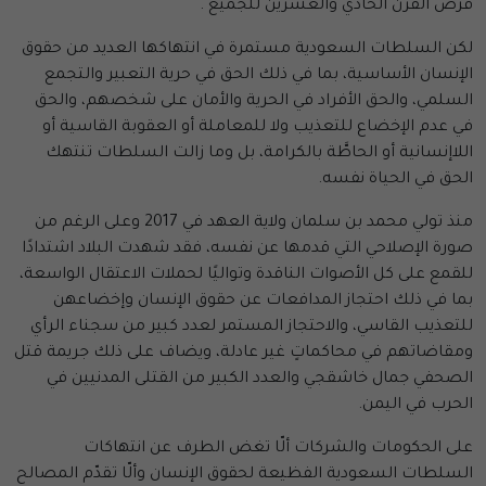
فرص القرن الحادي والعشرين للجميع".
لكن السلطات السعودية مستمرة في انتهاكها العديد من حقوق
الإنسان الأساسية، بما في ذلك الحق في حرية التعبير والتجمع
السلمي، والحق الأفراد في الحرية والأمان على شخصهم، والحق
في عدم الإخضاع للتعذيب ولا للمعاملة أو العقوبة القاسية أو
اللاإنسانية أو الحاطَّة بالكرامة، بل وما زالت السلطات تنتهك
الحق في الحياة نفسه.
منذ تولي محمد بن سلمان ولاية العهد في 2017 وعلى الرغم من
صورة الإصلاحي التي قدمها عن نفسه، فقد شهدت البلاد اشتدادًا
للقمع على كل الأصوات الناقدة وتواليًا لحملات الاعتقال الواسعة،
بما في ذلك احتجاز المدافعات عن حقوق الإنسان وإخضاعهن
للتعذيب القاسي، والاحتجاز المستمر لعدد كبير من سجناء الرأي
ومقاضاتهم في محاكماتٍ غير عادلة، ويضاف على ذلك جريمة قتل
الصحفي جمال خاشقجي والعدد الكبير من القتلى المدنيين في
الحرب في اليمن.
على الحكومات والشركات ألّا تغض الطرف عن انتهاكات
السلطات السعودية الفظيعة لحقوق الإنسان وألّا تقدّم المصالح