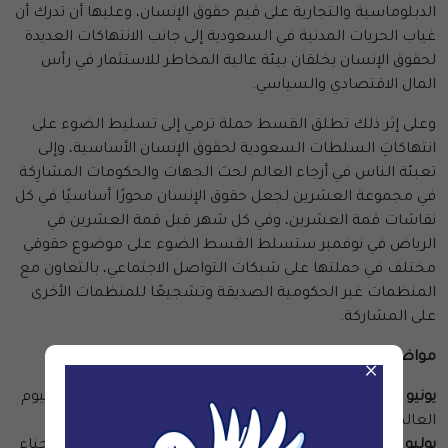
الدبلوماسية والتجارية على قيم حقوق الإنسان، وعليها أن تدرك أن
غياب الحريات المدنية في السعودية إلى جانب الانتهاكات العديدة
لحقوق الإنسان يخلقان بيئة عالية المخاطر للاستثمار في رأس
المال الاقتصادي والسياسي.
وعلى إثر ذلك تطلق القسط حملة ترمي إلى تسليط الضوء على
انتهاكاتِ السلطات السعودية لحقوق الإنسان الأساسية، وإلى
تعبئة الناس في أرجاء العالم لحث الجهات والحكومات المشارِكة
في مجموعة العشرين لجعل حقوق الإنسان محورًا أساسيًا في كل
نقاشات قمة العشرين، وفي كل شهر قبل قمة العشرين في
الرياض في نوفمبر ستسلط القسط الضوء على موضوع حقوقي
مختلف في حملتها على شبكات التواصل الاجتماعي، بالتعاون مع
المنظمات غير الحكومية الصديقة وتشجيعًا للمنظمات الأخرى
على المشاركة.
مواضيع الحملات:
×
يونيو
– التوظيف الممنهج للتعذيب في السعودية (26 يونيو: اليوم
العالمي لمساندة ضحايا التعذيب).
يوليو
– حالة المحتجزين من المدافعين عن حقوق الإنسان وسجناء