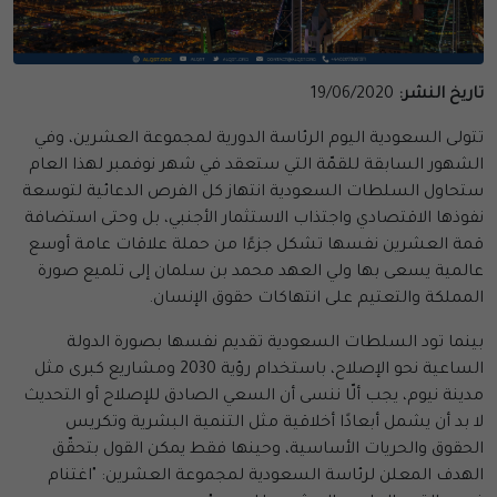
تاريخ النشر:
19/06/2020
تتولى السعودية اليوم الرئاسة الدورية لمجموعة العشرين، وفي
الشهور السابقة للقمّة التي ستعقد في شهر نوفمبر لهذا العام
ستحاول السلطات السعودية انتهاز كل الفرص الدعائية لتوسعة
نفوذها الاقتصادي واجتذاب الاستثمار الأجنبي، بل وحتى استضافة
قمة العشرين نفسها تشكل جزءًا من حملة علاقات عامة أوسع
عالمية يسعى بها ولي العهد محمد بن سلمان إلى تلميع صورة
المملكة والتعتيم على انتهاكات حقوق الإنسان.
بينما تود السلطات السعودية تقديم نفسها بصورة الدولة
الساعية نحو الإصلاح، باستخدام رؤية 2030 ومشاريع كبرى مثل
مدينة نيوم، يجب ألّا ننسى أن السعي الصادق للإصلاح أو التحديث
لا بد أن يشمل أبعادًا أخلاقية مثل التنمية البشرية وتكريس
الحقوق والحريات الأساسية، وحينها فقط يمكن القول بتحقّق
الهدف المعلن لرئاسة السعودية لمجموعة العشرين: "اغتنام