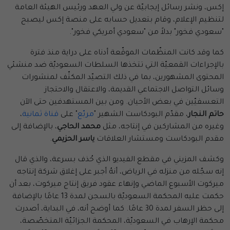
إكس، ونشر رسائل إيجابيّة عن ولي العهد ورئيس الهيئة العامة
لتنظيم الإعلام، وقام بتعديل حسابه على منصة إكس ليصبح
"سعودي فخور" بدلاً من "سعودي أمريكي فخور".
كما وقد كانت المنظّمات الموقّعة أدناه على دراية منذ فترة
بالإجراءات القمعيّة التي تتخذها السلطات السعوديّة ضد منشئي
المحتوى المشهورين، بما في ذلك التصيّد المكثّف لمنشورات
وسائل التواصل الاجتماعي القديمة، والاعتقال والاحتجاز
التعسفيّين في بعض الأحيان. ومن بين المستهدفين حتى الآن
حاتم النجار
، مقدّم البودكاست الشهير "
مربّع
" على
قناة ثمانية
،
وغيره من المشاركين في إنتاجه، مثل
محمد الحاجي
، بالإضافة إلى
مقدم البودكاست ومستشار العلاقات
ياسر الحزيمي
.
وكشف المزيني في مقطع الفيديو الذي حُذف بسرعة، والذي قال
إنه سجّله من منزله في الرياض، أنهُ أجبر على إغلاق شركة إنتاجه
ميركوت الأسبوع الماضي وإنهاء عقود فريق إنتاج ميركوت، بعد أن
حكمت عليه المحكمة السعوديّة بالسجن لمدة 13 عامًا بالإضافة
إلى حظر السفر لمدة 30 عامًا. كما أوضح أنه، في البداية، أصدرت
محكمة الإرهاب في السعوديّة، المحكمة الجزائيّة المتخصّصة،