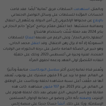
وبالمثل،
استهدفت
السلطات فريق "ثمانية" أيضًا. فقد قامت
الحسابات المؤيّدة للسلطات على وسائل التواصل الاجتماعي
بالإبلاغ
عن محتواها الإلكتروني إلى أمن الدولة، ودعَتْهم إلى اعتقال
ومعاقبة منشئيها. كما اعتُقل مقدّم برنامج "مربّع" حاتم النجار في
يناير 2024 بعد حملة شُنّت باستخدام هاشتاغ
"اعتقلوا_حاتم_النجار"، وعلى الرغم من تقديمه
اعتذارًا
للسلطات
السعوديّة إلا أنه لا يزال رهن الاعتقال. وقد
اعتقل
محمد الحاجي،
وهو خبير في الصحّة العامة حاصل على درجة الدكتوراه من الولايات
المتحدة، لفترة وجيزة في أغسطس 2023، وذلك على خلفيّة
انتقاده المُتصوّر لولي العهد ودعمه لحقوق المرأة.
وتُعتبر قناة ثمانية إحدى أكثر
سلاسل البودكاست
متابعةً وتأثيرًا
في العالم. فمع ما يزيد عن 3.6 مليون مشترك على يوتيوب، يُعتقد
أنها قد حقّقت أعلى نسبة مشاهدة لحلقة بودكاست على الإطلاق
في العالم، في عام 2023، مع
107 مليون
مشاهدة. كانت هذه
مقابلة مع ياسر الحزيمي، الذي تعرض بعد ذلك لحملة هجوم على
الإنترنت
وصفته
بأنه خائن وعضو في جماعة الإخوان المسلمين
الإسلاميّة. وردًا على ذلك،
أنشأ
حسابًا جديدًا على منصة إكس