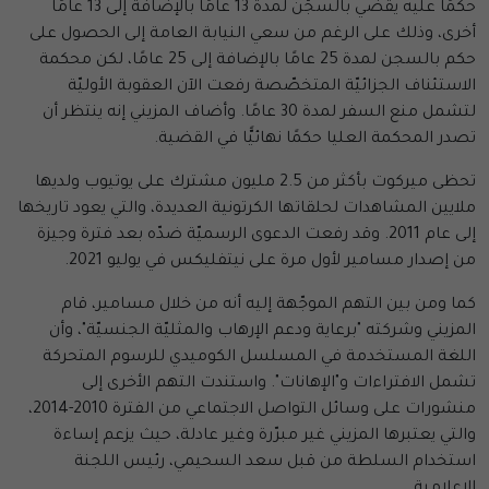
حكمًا عليه يقضي بالسجّن لمدة 13 عامًا بالإضافة إلى 13 عامًا
أخرى، وذلك على الرغم من سعي النيابة العامة إلى الحصول على
حكم بالسجن لمدة 25 عامًا بالإضافة إلى 25 عامًا، لكن محكمة
الاستئناف الجزائيّة المتخصّصة رفعت الآن العقوبة الأوليّة
لتشمل منع السفر لمدة 30 عامًا. وأضاف المزيني إنه ينتظر أن
تصدر المحكمة العليا حكمًا نهائيًّا في القضية.
تحظى ميركوت بأكثر من 2.5 مليون مشترك على يوتيوب ولديها
ملايين المشاهدات لحلقاتها الكرتونية العديدة، والتي يعود تاريخها
إلى عام 2011. وقد رفعت الدعوى الرسميّة ضدّه بعد فترة وجيزة
من إصدار مسامير لأول مرة على نيتفليكس في يوليو 2021.
كما ومن بين التهم الموجّهة إليه أنه من خلال مسامير، قام
المزيني وشركته "برعاية ودعم الإرهاب والمثليّة الجنسيّة"، وأن
اللغة المستخدمة في المسلسل الكوميدي للرسوم المتحركة
تشمل الافتراءات و"الإهانات". واستندت التهم الأخرى إلى
منشورات على وسائل التواصل الاجتماعي من الفترة 2010-2014،
والتي يعتبرها المزيني غير مبرّرة وغير عادلة، حيث يزعم إساءة
استخدام السلطة من قبل سعد السحيمي، رئيس اللجنة
الإعلامية.