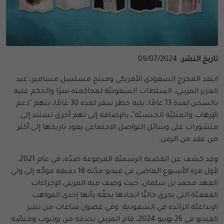
تاريخ النشر:
09/07/2024
انتقد المخرج السعودي الأمريكي ومنتج مسلسل مسامير، عبد
العزيز المزيني، السلطات السعوديّة لمحاكمته سرًا والحكم عليه
بالسجن لمدة 13 عامًا، يليه حظر سفر لمدة 30 عامًا، بتهم "دعم
الإرهاب والمثليّة الجنسيّة"، بالإضافة إلى تهم أخرى تستند إلى
منشورات على وسائل التواصل الاجتماعي يعود تاريخها إلى أكثر
من عقد من الزمن.
وقد كشف عن القضية الرسميّة المرفوعة ضدّه، في عام 2021،
لأول مرة الأسبوع الماضي في فيديو مدّته 18 دقيقة موجَّه إلى ولي
العهد محمد بن سلمان، حيث وصف فيه المزيني الإجراءات
القمعيّة التي يجري حاليًّا اتخاذها بحقّه بأنها إحدى المواهب
الإبداعيّة الرائدة في السعودية. وفي غضون ساعات من نشر
الفيديو في 26 يونيو 2024، قام المزيني بحذفه من يوتيوب ومنصّة