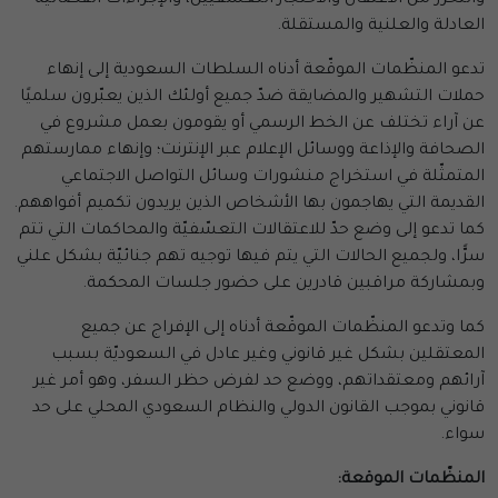
العادلة والعلنية والمستقلة.
تدعو المنظّمات الموقّعة أدناه السلطات السعودية إلى إنهاء
حملات التشهير والمضايقة ضدّ جميع أولئك الذين يعبّرون سلميًا
عن آراء تختلف عن الخط الرسمي أو يقومون بعمل مشروع في
الصحافة والإذاعة ووسائل الإعلام عبر الإنترنت؛ وإنهاء ممارستهم
المتمثّلة في استخراج منشورات وسائل التواصل الاجتماعي
القديمة التي يهاجمون بها الأشخاص الذين يريدون تكميم أفواههم.
كما تدعو إلى وضع حدّ للاعتقالات التعسّفيّة والمحاكمات التي تتم
سرًّا، ولجميع الحالات التي يتم فيها توجيه تهم جنائيّة بشكل علني
وبمشاركة مراقبين قادرين على حضور جلسات المحكمة.
كما وتدعو المنظّمات الموقّعة أدناه إلى الإفراج عن جميع
المعتقلين بشكل غير قانوني وغير عادل في السعوديّة بسبب
آرائهم ومعتقداتهم، ووضع حد لفرض حظر السفر، وهو أمر غير
قانوني بموجب القانون الدولي والنظام السعودي المحلي على حد
سواء.
المنظّمات الموقعة: