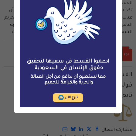
القسط على ضرورة حمايته وعدم السعي للانتقام منه بسبب
تكذيبه للمحاضر المقدمة ضد النخيفي. وتؤكد القسط مجددا أن
غياب الرقابة على السجون، وعدم وجود عدالة لدى القضاء، وتجريم
الناس بمجرد آرائهم، وانفلات السلطات من الرقابة والمحاسبة
الشعبية، كل ذلك شكل بيئة خصبة للقمع والاستبداد والظلم.
ادعموا القسط في سعيها لتحقيق
حقوق الإنسان في السعودية.
القسط لحقوق الإنسان
معا نستطيع أن ندافع من أجل العدالة
والحرية والكرامة للجميع.
فولهام، لندن
تابع القسط على تويتر:
@ALQST_ORG
تبرع الآن
مشاركة المقال