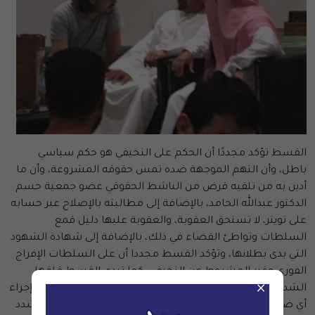
القسط تؤكد مجددًا أن الحكم على النخيفي هو حكم سياسي
باطل، وأن التهم الموجهة ضده تمس حقوقه المشروعة، وأن ما
أدين به من تلقيه قرض من الناشط الحقوقي عضو جمعية حسم
الدكتور عبدالله الحامد، بالإضافة إلى مطالبته بالإصلاح عبر حسابه
على تويتر، لا تستحق العقوبة، والعقوبة عليها دليل قمع
السلطات وتواطئ القضاء في ذلك، بالإضافة إلى شهادة الشهود
التي بدى بطلانها، وتؤكد القسط مجددا أن على السلطات الإفراج
الفوري وغير المشروط عن النخيفي، كما تبدي القسط قلقها
×
الشديد على السجين عبدالله السفياني، وتتخوف القسط من إجراء
أي ضغوط أو تعذيب أو انتقام قد يطال عبدالله السفياني، وتشدد