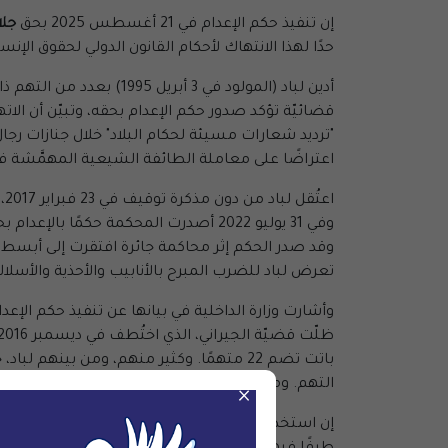
إن تنفيذ حكم الإعدام في 21 أغسطس 2025 بحق
جلا
حدًا لهذا الانتهاك لأحكام القانون الدولي لحقوق الإ
أدين لباد (المولود في 3
قضائيّة تؤكد صدور حكم الإعدام بحقه، وتبيّن أن الا
اعتراضًا على معاملة الطائفة الشيعية المهمَّشة في
وقد صدر الحكم إثر محاكمة جائرة افتقرت إلى أبسط 
تعرض لباد للضرب المبرح بالأنابيب والأحذية والأسل
وأشارت وزارة الداخلية في بيانها عن تنفيذ حكم الإع
باتت تضم 22 متهمًا. وكثير منهم، ومن ب
التهم. ومرة أخرى، يبدو أن السلطات تستخدم اتهاما
×
إن استخدام عقوبة الإعدام بحق أشخاص كانوا دون سن الث