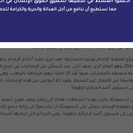
طرفًا فيها. وفي ظل الانتقادات الدولية، أعلنت السلطات السعوديّة عام 2020 عن 
ادعموا القسط في سعيها لتحقيق حقوق الإنسان في ال
أطفال، مثل استثناء القضايا المنظورة بموجب قانون مكافحة الإرهاب
معا نستطيع أن ندافع من أجل العدالة والحرية والكرامة للجم
 الإنسان الرسميّة
في المملكة لاحقًا أنّه "لن يُعدم أي شخص في السعود
مارسة إعدام الأحداث.
خاوف جدّية بشأن مصير متهمين آخرين من الأحداث المعرّضين لخطر ال
ة العليا، ولم يتبقّ سوى توقيع الملك لتنفيذه. وقد خلص
خبراء الأمم ا
ى الإفراج الفوري عنهم.
الإعدامات خلال العام الحالي (175 حالة) جرائم غير قاتلة متعلقة بالمخ
سعًا من الأفعال غير المميتة. ويُعد كلا النوعين من هذه الإعدامات انت
إلى مستوى "أشد الجرائم خطورة".
 السعوديّة، نكرر دعوتنا للسلطات هناك إلى إعلان وقفٍ فوري لتنفيذ أ
عقوبة الإعدام، يتعيّن على السعوديّة أن تبادر فورًا إلى إزالة جميع الأح
 ترقى إلى مستوى "أشد الجرائم خطورة"، وفي الجرائم التي ارتكبها أشخا