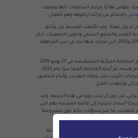
اصرًا، يقوّض نهائيًا مزاعم السلطات بأنها وضعت
ومين
بالإعدام عن جرائم ارتكبوها وهم أطفال.
قعت عندما كان لا يزال طفلًا. وقد اطّلعت القسط على وثائق
حرية التعبير والتجمع السلمي وتكوين الجمعيات، مثل
"ترديد شعارات مسيئة لحكام البلاد" خلال جنازات رجال قُتلوا برصاص قوات الأمن. وتعود هذه الأحداث إلى احتجاجات أعوام 2011 و2012، التي شارك فيها لباد في سن المراهقة،
اعتُقل لباد من دون مذكرة توقيف في 23 فبراير 2017، إثر مداهمة قوات الأمن منزل عائلته في العوامية، وبدأت محاكمته أمام المحكمة الجزائية المتخصّصة في 27 يونيو 2019.
وفي 31 يوليو 2022 أصدرت المحكمة حكمًا بالإعدام بحقه، ثبّتته محكمة الاستئناف الجزائية المتخصّصة في 4 أكتوبر من العام نفسه، ثم أيدته المحكمة العليا سرًا عام 2023.
فات انتُزعت تحت وطأة التعذيب. وأثناء التحقيق،
ائي وللتهديد بالقتل.
يراني، من دون أن تحدد دوره في هذه الجريمة. وقد
لبداية، إذ أُضيفت تدريجيًا أسماء متزايدة إلى قائمة المشتبه بهم التي
ضهم للتعذيب، ما يثير تساؤلات جدّية حول مشروعية
بضمانات المحاكمة العادلة.
ًا لاتفاقية حقوق الطفل، التي تُعدّ السعوديّة