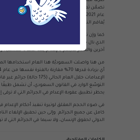
تضمّن ثغرات سمحت باستمرار تنفيذ الإعدام بحق ال
عام 2021، وحاليًا في قضيّة لباد. وقد أكدت
هيئة حقوق
يُفاقم التناقض مع هذه الادعاءات الرسميّة بإنهاء م
كما وإن تنفيذ حكم الإعدام بحق لباد يثير أيضًا م
الذي نال حكمه بالإعدام التصديق النهائي من المحكم
آخرين والحكم عليهم بالإعدام يُعدّ اعتقالًا تعسفيًا، ودعوا في أبريل 2025، مجددًا، إل
التوسّع الوارد في القانون السعودي، أن تشمل طيفًا وا
يحظر تطبيق عقوبة الإعدام في الجرائم التي لا ترقى 
في ضوء الحجم المقلق لوتيرة تنفيذ أحكام الإعدام في
كامل عن جميع الجرائم. وإلى حين تحقيق الإلغاء التام ل
الدولي لحقوق الإنسان، ولا سيما في الجرائم التي لا