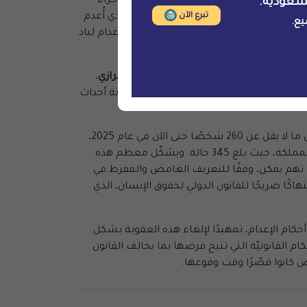
إصدار مرسوم ينهي سلطة القضاة في الحكم بالإعدام على القاصرين. غير أنّ هذا الإجراء
سعودية.
تبرع الآن
، كما حدث في قضيّة
مصطفى الدرويش
الذي أُعدم
يع.
يّة عن جريمة ارتكبها وهو قاصر". إلا أنّ إعدام لباد
إعدام الوشيك، وعلى وجه الخصوص
عبدالله الدرازي
،
لمتحدة
مرارًا إلى أنّ احتجاز لباد والدرازي وثلاثة أحداث
من هنا واصلت السعوديّة هذا العام استخدامها المروّع لعقوبة الإعدام بوتيرة متسارعة. فقد جرى تنفيذ أحكام الإعدام بحق ما لا يقل عن 260 شخصًا حتى الآن في عام 2025،
أي بزيادة قدرها 70% مقارنة بالفترة نفسها من عام 2024، وهو العام الذي شهد أعلى عدد مُسجَّل من الإعدامات في تاريخ المملكة، حيث بلغ 345 حالة. ويشكّل معظم هذه
درات، فيما نُفّذ 29 حكمًا بتهم مرتبطة بالإرهاب، وهي تهم يمكن، وفقًا للتعريف الغامض والمفرط في
هاكًا صريحًا للقانون الدولي لحقوق الإنسان، الذي
حكام الإعدام، تمهيدًا لإلغاء هذه العقوبة بشكل
كام القانونيّة التي تتيح فرضها بما يخالف القانون
ص كانوا قصّرًا وقت وقوعها.