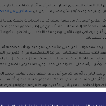
ل لباد
، الشاب السعودي المدان بجرائم يُزعم أنّه ارتكبها عندما كان ق
نسان، ويثير مخاوف جدّية بشأن مصير ما لا يقل عن
ستة آخرين من المحك
 أبريل 1995) بعدد من التهم ذات الطابع "الإرهابي"، من بينها المشاركة في احتجاجات و
تهامات الموجّهة إليه شملت أفعالًا تندرج في إطار الحقوق المكفولة ب
 السعوديّة.
معايير ضمانات المحاكمة العادلة، واعتمدت بشكل شبه كامل على اعترا
اك، وضُرب رأسه على الطاولة حتى فقد الوعي، كما تعرض للصعق الكهرب
دام بحق لباد إلى أنّه شارك، مع آخرين، في خطف وقتل القاضي محمد الج
ظلّت قضيّة الجيراني، الذي اختُطف في ديسمبر 2016 وعُثر على جثمانه بعد عام، يكتنفها الغموض منذ ا
ينهم لباد، خضعوا لمحاكمات معيبة إلى حدّ بعيد، وسط مزاعم موثوقة بتعر
ت أمنية واهية لإسكات الأصوات المعارضة السلمية، من دون الالتزام 
امنة عشرة عند ارتكاب الجريمة التي أُدينوا بها يُشكّل انتهاكًا مباشر