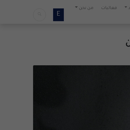
فعاليات
من نحن
E
ن