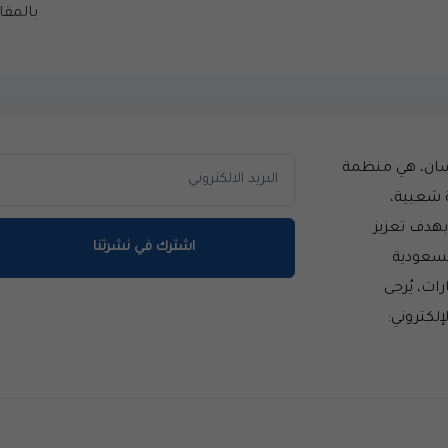
بالمقار
سان، هي منظمة
 شعبية،
سست عام 2014 بهدف تعزيز
اشترك في نشرتنا
لسعودية
ات، يُرجى
إلكتروني: