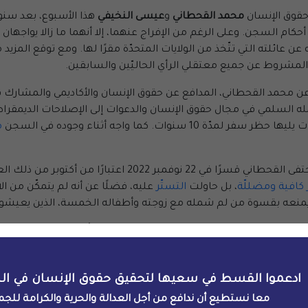
حقوق الإنسان
محمد القحطاني
و
عيسى النخيفي
هذا الأسبوع، بعد س
حكام السجن. وعلى الرغم من الإفراج عنهما، إلا أنهما ما زالا يواجهان
 عائلته التي تتّخذ من الولايات المتحدّة مقرًا لها. ومع توقع المزيد م
المشروط عن جميع معتقلي الرأي الحاليّين والسابقين.
ير، تم الإفراج المشروط عن محمد القحطاني، المدافع عن حقوق الإنسان والأكاديم
ه السلمي في مجال حقوق الإنسان والدعوات إلى الإصلاحات الديمقراطيّ
م
ولكن بدلاً من إطلاق سراحه عند انتهاء محكوميّته، اختفى القح
كافية ومضللّة
، بل حاولت
التستّر
زعمت
السلطات السعوديّة أن السبب في بقا
ادعموا القسط في سعيها لتحقيق حقوق الإنسان في ال
غم من الإفراج عنه الآن، لا يزال النخيفي يخضع لحظر سفر مدّته ست س
معا نستطيع أن ندافع من أجل العدالة والحرية والكرامة للجم