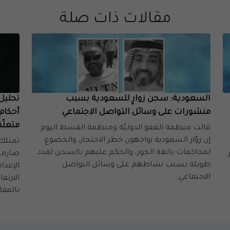
مقالات ذات صلة
السعودية: سجن زوارٍ للسعودية بسبب
تحليل:
منشورات على وسائل التواصل الاجتماعي
أحكام 
متعلّ
قالت منظمة العفو الدوليّة ومنظمة القسط اليوم
إن زوّار السعودية يواجهون خطر الاحتجاز، والخضوع
تمتلك 
لمحاكمات بالغة الجور، والحكم عليهم بالسجن لمدد
ثير
صارمة
طويلة بسبب نشاطهم على وسائل التواصل
الإعدا
الاجتماعي.
الارتفا
بالمقار