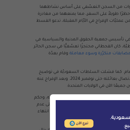
نوات من السجن التعسّفي على أساس نشاطهما
 حظرًا طويلاً على السفر، مما يمنعهما من مغادرة
ن عمليّات الإفراج في الأيّام المقبلة، تدعو القسط
ي والمشارك في تأسيس جمعية الحقوق المدنية والسياسية في
ة، كان القحطاني محتجزًا تعسّفيًّا في سجن الحائر
ضايقات متكرّرة وسوء معاملة
وقام بعدّة
طاني قسرًا في 22 نوفمبر 2022 اعتبارًا من أكتوبر من ذلك العام. كما فشلت السلطات السعوديّة في توضيح
عليه، فضلًا عن أنه لم يتمكّن من الاتصال بعائلته حتى نوفمبر 2024. وبعد الإفراج عنه
وقبل ذلك بيومين، في 5 يناير، أُفرج عن المدافع عن حقوق الإنسان عيسى النخيفي بشروط. وكان قد احتُجز بشكل تعسفي في سجن الحائر منذ عام 2016 نتيجة لنشاطه، وحكم
عليه بالسجن لمدّة ست سنوات يعقبها حظر سفر بنفس المدة. إنّ حاله حال القحطاني، الذي اختفى قسرًا منذ أكتوبر 2022، بعد أن أعلن إضرابًا عن الطعام احتجاجًا على عدم
ء النخيفي والقحطاني خلف القضبان بعد انتهاء
سعودية.
نوات.
تبرع الآن
يع.