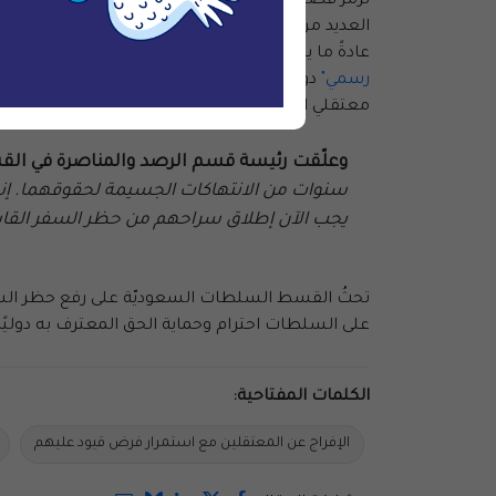
ترمز قضيتي القحطاني والنخيفي إلى اضطهاد السلطا
العديد من معتقلي الرأي المفرج عنهم في السنوات ال
عادةً ما يتم فرض مثل هذا الحظر مسبقًا كجزء من ع
رسمي"
دون أي إخطار أو مبرر قانوني، مثل حكم قضا
معتقلي الرأي في الأيام المقبلة مع إكمالهم محكوم
وعلّقت رئيسة قسم الرصد والمناصرة في القسط،
سنوات من الانتهاكات الجسيمة لحقوقهما. إنها
يجب الآن إطلاق سراحهم من حظر السفر القاسي 
تحثُ القسط السلطات السعوديّة على رفع حظر السف
على السلطات احترام وحماية الحق المعترف به دوليًا 
الكلمات المفتاحية:
الإفراج عن المعتقلين مع استمرار فرض قيود عليهم