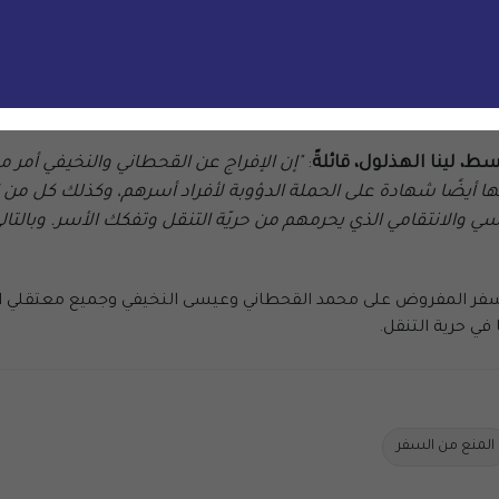
ت السعوديّة المنهجي للمدافعين عن حقوق الإنسان وأولئك الذين ي
أخيرة يواجهون قيودًا شديدة، لا سيما حظر السفر الذي يمنعهم من مغاد
قوبتهم القضائيّة، وعادةً ما يكون لنفس المدّة الإضافيّة مثل مدّ
ئي أو قرار رسمي، وتفرض بشكل متزايد حظر سفر تعسفي على أفراد أسر
يّاتهم. يجب إطلاق سراحهم دون قيد أو شرط، دون فرض المزيد من ال
 لينا الهذلول، قائلةً
:
"إن الإفراج عن القحطاني والنخيفي أمر مر
 أيضًا شهادة على الحملة الدؤوبة لأفراد أسرهم، وكذلك كل من ا
والانتقامي الذي يحرمهم من حريّة التنقل وتفكك الأسر. وبالتا
ر المفروض على محمد القحطاني وعيسى النخيفي وجميع معتقلي الرأي
في حرية التنقل.
المنع من السفر