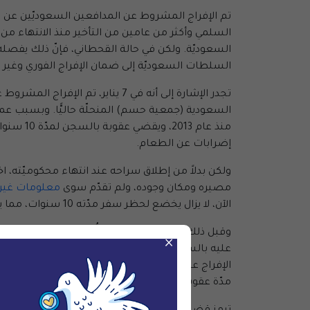
تم الإفراج المشروط عن المدافعين السعوديّين عن 
السلمي وأكثر من عامين من التأخير منذ الانتهاء من أ
السعوديّة. ولكن في حالة القحطاني، فإنّ ذلك يفصله عن
السلطات السعوديّة إلى ضمان الإفراج الفوري وغير 
تجدر الإشارة إلى أنه في 7 ينا
السعودية (جمعية حسم) المنحلّة حاليًّا. وبسبب عمل
منذ عام 2013، ويقضي عقوبة بالسجن لمدّة 10 سنوات يليها حظر سفر لمدّة 10 سنوات. كما واجه أثناء وجوده في السجن
إضرابات عن الطعام.
مصيره ومكان وجوده، ولم تقدّم سوى
معلومات غير 
الآن، لا يزال يخضع لحظر سفر مدّته 10 سنوات، مما يمنعه بقسوة من لم شمله مع زوجته وأطفاله الخمسة، الذين يعيشون جميعًا الآن في الولايات المتحدة.
×
الإفراج عنه عند انتهاء محكوميّته. وفي يناير 2023، وردًّا على بلاغ للأمم المتحدة،
مدّة عقوبتهما هو أنهما قيد التحقيق. ولكن على الر