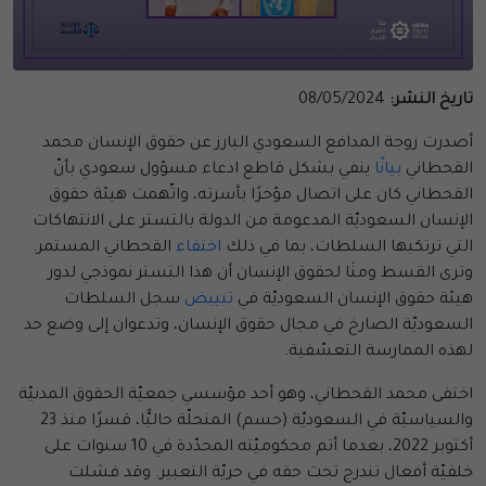
تاريخ النشر:
08/05/2024
أصدرت زوجة المدافع السعودي البارز عن حقوق الإنسان محمد
القحطاني
بيانًا
ينفي بشكل قاطع ادعاء مسؤول سعودي بأنّ
القحطاني كان على اتصال مؤخرًا بأسرته، واتّهمت هيئة حقوق
الإنسان السعوديّة المدعومة من الدولة بالتستر على الانتهاكات
التي ترتكبها السلطات، بما في ذلك
اختفاء
القحطاني المستمر.
وترى القسط ومنَا لحقوق الإنسان أن هذا التستر نموذجي لدور
هيئة حقوق الإنسان السعوديّة في
تبييض
سجل السلطات
السعوديّة الصارخ في مجال حقوق الإنسان، وتدعوان إلى وضع حد
لهذه الممارسة التعسّفية.
اختفى محمد القحطاني، وهو أحد مؤسسي جمعيّة الحقوق المدنيّة
والسياسيّة في السعوديّة (حسم) المنحلّة حاليًّا، قسرًا منذ 23
أكتوبر 2022، بعدما أتم محكوميّته المحدّدة في 10 سنوات على
خلفيّة أفعال تندرج تحت حقه في حريّة التعبير. وقد فشلت