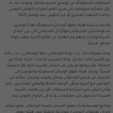
السلطات السعوديّة في توضيح مصيره ومكان وجوده، حيث لا
تزال قضيّته معروضة على فريق الأمم المتحدة العامل المعني
بحالات الاختفاء القسري أو غير الطوعي منذ نوفمبر 2023.
وأخبرت رئيسة هيئة حقوق الإنسان السعوديّة، هلا التويجري،
الدبلوماسيّين الأمريكيّين مؤخّرًا أن القحطاني كان على اتصال
بأسرته وتحدّث إليهم عبر الهاتف في الأيّام الأخيرة، ونفت كونه
مختفٍ قسريًّا.
وعند معرفة ذلك، ردّت زوجة القحطاني، مها القحطاني،
ببيان
نيابة
عن الأسرة قالت فيه إن رواية التويجري للأحداث "عارية تمامًا عن
الصحّة"، وأن زوجها لم يكن على اتصال بالأسرة لكنه ظلّ مختفيًا
قسريًّا. ودعت هيئة حقوق الإنسان السعوديّة والتويجري إلى
الكشف عن مصير القحطاني ومكان وجوده، وضمان تمكّنه من
التواصل مع أسرته وتلقّي الرعاية الطبيّة والعلاج المناسبين. كما
وأدان البيان عدم استجابة السلطات لأي من طلبات الأسرة
العديدة للحصول على معلومات، ودعا إلى الإفراج الفوري عنه.
وتتابع القسط ومنَا لحقوق الإنسان قضية القحطاني بقلق متزايد،
وتريان تعليقات التويجري نموذجيّة لكيفيّة عمل هيئة حقوق