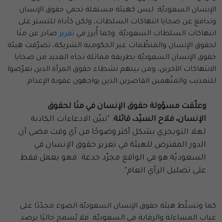
الإنسان السعوديّة: ليس كهيئة مستقلة تحمي حقوق الإنسان
وتدافع عن ضحايا انتهاكات السلطات، ولكن كأداة للتستر على
انتهاكات السلطات السعوديّة. وكما أُبرز في
تقرير
صادر عن منَا
لحقوق الإنسان والمنظّمات غير الحكومية الشريكة، تصرّفت هيئة
حقوق الإنسان السعوديّة بطريقة مماثلة تجاه العديد من ضحايا
الانتهاكات الآخرين، ومن بينهم نشطاء حقوق المرأة الذين تعرّضوا
للتعذيب والمتّهمين القاصرين الذين يواجهون عقوبة الإعدام.
وعلّقت مسؤولة حقوق الإنسان في منَا لحقوق
الإنسان، فلاح السيّد، قائلة
: "تبيّن الادعاءات الكاذبة
لهلا التويجري بشكل أكثر وضوحًا من أي وقت مضى أن
الدور المفترض للهيئة في تعزيز حقوق الإنسان في
السعوديّة هو في الواقع مجرّد خدعة. فهو يعمل فقط
على تضليل الرأي العام".
كما وتسلّط هيئة حقوق الإنسان السعوديّة الضوء مجدّدًا على
غياب المساءلة والرقابة في السعوديّة. فلا يُسمح حاليًا برصد