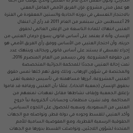
الخارجي، وكون العمل الذي قام به العتيبي والذي عوقب من أجله
هو عمل مدني مشروع، فإن الفريق الأممي العامل المعني
بالاحتجاز التعسفي في دورته الحادية والستين المعقودة في الفترة
29 أغسطس حتى سبتمبر من العام 2011 قد رأى أن اعتقال
العتيبي انتهاك للمادة التاسعة من الإعلان العالمي لحقوق
الإنسان، وأنه لا يعتمد على أساس قانوني يسوغ حرمان العتيبي من
حريته، وأن احتجاز العتيبي من الأساس ووفق رأي الفريق الأممي هو
إجراء تعسفي لا يستند على أساس قانوني ويخالف وينتهك عدد
من حقوقه المشروعة. وفي ديسمبر من العام المنصرم 2016،
تمت إحالة العتيبي مجددًا للمحكمة الجزائية المتخصصة
والمختصة في شؤون الإرهاب، وذلك وفق تهم كلها تمس حقوق
العتيبي المشروعة، أبرزها مساهمته في تأسيس جمعية تعنى
بحقوق الإنسان (جمعية الاتحاد)، علمًا بأن العتيبي ورفاقه قد قاموا
بإغلاق الجمعية وإيقاف نشاطها مقابل تعهدات تمنعهم من
المحاكمة. وقد نشرت منظمات وحسابات ألكترونية نبأ خروج
العتيبي من السعودية، وسعيه للحصول على اللجوء السياسي،
وأكد العتيبي للقسط وجوده في دولة قطر، وتواصله مع الجهات
الحقوقية الرسمية القطرية، ومع المفوضية السامية للأمم
المتحدة لشؤون اللاجئين، وتواصلت القسط بدورها مع الجهات