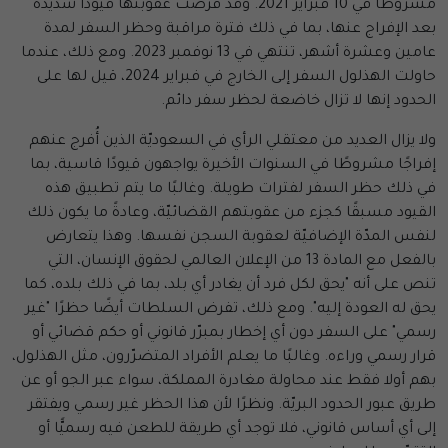
مشروطًا في 10 فبراير 2021. وقد فرضت عقوبتها قيودًا شديدة
بعد الإفراج عنها، بما في ذلك فترة مراقبة وحظر السفر لمدة
عامين وعشرة أشهر، تنتهي في 13 نوفمبر 2023. ومع ذلك، عندما
حاولت الهذلول السفر إلى الخارج في فبراير 2024، قيل لها على
الحدود إنها لا تزال خاضعة لحظر سفر دائم.
ولا يزال العديد من معتقلي الرأي في السعوديّة الذين أُفرج عنهم
إفراجًا مشروطًا في السنوات الأخيرة يواجهون قيودًا قاسية، بما
في ذلك حظر السفر لفترات طويلة. وغالبًا ما يتم تطبيق هذه
القيود مسبقًا كجزء من عقوبتهم القضائيّة، وعادةً ما يكون ذلك
لنفس المدّة الإضافيّة لعقوبة السجن نفسها. وهذا يتعارض
بالفعل مع المادة 13 من الإعلان العالمي لحقوق الإنسان، التي
تنص على أنه "يحق لكل فرد أن يغادر أي بلد، بما في ذلك بلده، كما
يحق له العودة إليه". ومع ذلك، تفرض السلطات أيضًا حظرًا "غير
رسمي" على السفر دون أي إخطار بمبرّر قانوني أو حكم قضائي أو
قرار رسمي وراءه. وغالبًا ما يعلم الأفراد المتضرّرون، مثل الهذلول،
بهم أولا فقط عند محاولة مغادرة المملكة، سواء عبر الجو أو عن
طريق عبور الحدود البريّة. ونظرًا لأن هذا الحظر غير رسمي ويفتقر
إلى أي أساس قانوني، فلا توجد أي طريقة للطعن فيه رسميًّا أو