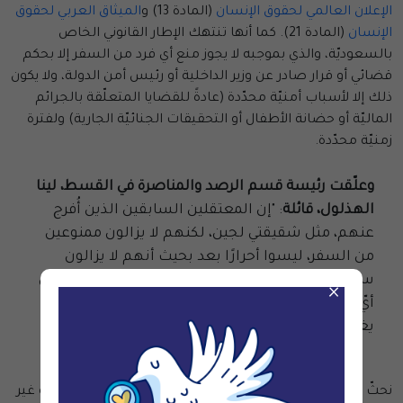
الإعلان العالمي لحقوق الإنسان
(المادة 13) و
الميثاق العربي لحقوق
الإنسان
(المادة 21). كما أنها تنتهك الإطار القانوني الخاص
بالسعوديّة، والذي بموجبه لا يجوز منع أي فرد من السفر إلا بحكم
قضائي أو قرار صادر عن وزير الداخلية أو رئيس أمن الدولة، ولا يكون
ذلك إلا لأسباب أمنيّة محدّدة (عادةً للقضايا المتعلّقة بالجرائم
الماليّة أو حضانة الأطفال أو التحقيقات الجنائيّة الجارية) ولفترة
زمنيّة محدّدة.
وعلّقت رئيسة قسم الرصد والمناصرة في القسط، لينا
الهذلول، قائلة
: "إن المعتقلين السابقين الذين أُفرج
عنهم، مثل شقيقتي لجين، لكنهم لا يزالون ممنوعين
من السفر، ليسوا أحرارًا بعد بحيث أنهم لا يزالون
سجناء داخل السعوديّة – ومنع أقاربنا من السفر، دون
×
أيّ مبرر على الإطلاق، أمر غير قانوني وقاسي بشكل لا
يغتفر".
نحثّ السلطات السعوديّة على الوقف الفوري لهذه الممارسة غير