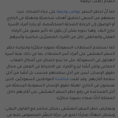
التقدّم بطلب لرفعه.
كما أنّ لحظر السفر
عواقب وخيمة
على حياة الضحايا، حيث
يمنعهم من السعي لتحقيق أهداف شخصيّة ومهنيّة في الخارج،
أو الوصول إلى الرعاية الصحيّة المتخصّصة، أو زيارة أفراد الأسرة
خارج البلاد. وهذا بدوره يمكن أن يكون له تأثير عميق على الرفاه
العقلي والعاطفي لكل من الأفراد المتضرّرين مباشرة وأسرهم.
كما تستخدم السلطات السعوديّة بصورة متكرّرة ومتزايدة حظر
السفر التعسّفي على أفراد أسر النشطاء، بما في ذلك بقية أسرة
الهذلول في السعوديّة، على ما يبدو كشكل من أشكال العقاب
الجماعي ولكن أيضًا لردع الأفراد عن الانخراط في العمل في مجال
حقوق الإنسان، ليس من أجل سلامتهم فحسب بل أيضًا من أجل
سلامة أقاربهم. وقد لقيت
مناشدة
المواطنين السعوديّين، الذين
يعيشون في الخارج، لهيئة حقوق الإنسان السعودية الرسميّة من
أجل المساعدة في رفع حظر السفر التعسّفي على أقاربهم داخل
المملكة آذانًا صماء بصورة متكرّرة.
ويتعارض حظر السفر التعسّفي بشكل مباشر مع القانون الدولي،
ويشكل انتهاكًا صارخًا للحق في حريّة التنقّل المنصوص عليه في