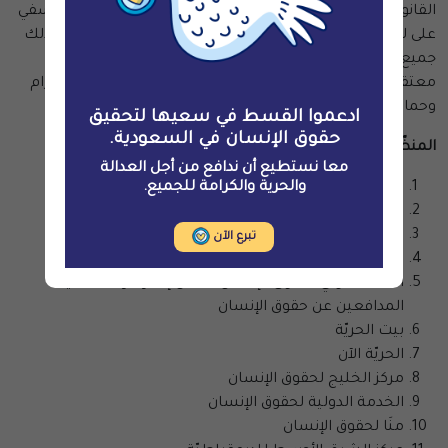
القانونيّة ورفع حظر السفر غير الرسمي المفروض بشكل تعسفي
على لجين الهذلول وأسرتها وأفراد أسر النشطاء الآخرين، وكذلك
جميع قرارات حظر السفر الذي فرضته المحاكم على كل من
معتقلي الرأي الحاليّين والسابقين. ويجب على السلطات احترام
وحماية الحق المعترف به دوليًّا في حريّة التنقّل.
ادعموا القسط في سعيها لتحقيق
حقوق الإنسان في السعودية.
المنظّمات الموقّعة:
معا نستطيع أن ندافع من أجل العدالة
القسط لحقوق الإنسان
والحرية والكرامة للجميع.
الديمقراطيّة الآن للعالم العربي
المنظمة الأوروبيّة السعوديّة لحقوق الإنسان
تبرع الآن
فيمينا
الاتحاد الدولي لحقوق الإنسان، ضمن إطار مرصد حماية
المدافعين عن حقوق الإنسان
بيت الحريّة
الحريّة الآن
مركز الخليج لحقوق الإنسان
الخدمة الدولية لحقوق الإنسان
منَا لحقوق الإنسان