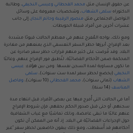
عن حقوق الإنسان مثل
محمد القحطاني
وعيسى النخيفي
، وطالبة
الدكتوراه
سلمى الشهاب
، وشخصيات معروفة على وسائل
التواصل الاجتماعي مثل
منصور الرقيبة
وحاتم النجار
، إلى جانب
عشرات آخرين من أفراد قبيلة الحويطات.
ومع ذلك، يواجه المُفرج عنهم في معظم الحالات قيودًا مشددة
بعد الإفراج، أبرزها حظر السفر التعسفي الذي يمنعهم من مغادرة
البلاد. وقد فُرضت على كثير منهم قرارات حظر سفر صادرة عن
المحكمة ضمن الأحكام القضائيّة، لتُطبق فور الإفراج عنهم، وغالبًا
ما تكون مساوية لمدة السجن نفسها. ومن بين هؤلاء:
عيسى
النخيفي
(يخضع لحظر سفر لمدة ست سنوات)،
سلمى
الشهاب
(ثماني سنوات)،
محمد القحطاني
(10 سنوات)،
وفاضل
المناسف
(14 سنة).
أما في الحالات التي أُفرج فيها عن بعض الأفراد قبل انتهاء مدة
سجنهم، أو حتى قبل صدور الحكم بحقهم، فإن شروط الإفراج
عنهم غالبًا ما تبقى غامضة، وذلك تماشيًا مع غياب الشفافية
حول الإجراءات القضائيّة في البلاد. إذ أنه من الممكن أن تكون
أحكامهم قد أُسقطت، ومع ذلك يبقون خاضعين لحظر سفر "غير