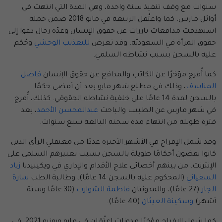
سنوات مع وقف تنفيذ سنة واحدة، وهي المدة التي انتهت في
أوائل مارس. كما واعتُقل الربيعة في مايو 2018 ضمن حملة
استهدفت مدافعات بارزات عن حقوق الإنسان وعدّة رجال دعوا إلى
حقوق المرأة في السعوديّة. وقد تعرض
للتعذيب الوحشي
وحُكم
عليه بالسجن بسبب نشاطه السلمي.
كما أُفرج مؤخرًا عن الكاتب والمدافع عن حقوق الإنسان
فاضل
المناسف
، وذلك في مطلع شهر مايو بعد أن أمضى حكمًا
بالسجن لمدة 14 عامًا على خلفية نشاطه الحقوقي. كذلك، أُفرج
في شهر مارس عن الطبيب والباحث
عبدالمحسن الأحمد
، بعد
فترة طويلة من انتهاء مدة سجنه البالغة سبع سنوات.
وقد شمل الإفراج في الأشهر الأخيرة عددًا من معتقلي الرأي الذين
كانوا يقضون أحكامًا طويلة بالسجن بسبب تعبيرهم السلمي على
الإنترنت، من بينهم أخصائي علاج الأقدام والإداري في ويكيبيديا
زياد
السفياني
(المحكوم عليه بالسجن 14 عامًا)، وطالبة الطب
سارة
الجار
(27 عامًا)، والمدونتان
فاطمة الشوارب
(30 عامًا وستة
أشهر)
وسكينة العيثان
(40 عامًا).
كما شمل الإفراج مؤخرًا مدونات اعتُقِلن في مايو ويونيو 2021، في