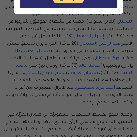
منظّمات غير حكوميّة مثل
محمد العتيبي
(المحكوم عليه بالسجن
لمدّة 17 عامًا)، و
وليد أبو الخير
(15 عامًا)، و
عبد العزيز
الشبيلي
(ثماني سنوات)؛ فضلًا عن نشطاء حقوقيّون شاركوا في
احتجاجات سلميّة ضدّ التمييز ضدّ الشيعة في المنطقة الشرقيّة
منذ 2011، مثل
إسراء الغمغام
(13 عامًا)؛ العامل في الهلال
الأحمر
عبد الرحمن السدحان
(20 عامًا)، الذي لا يزال مختفيًا قسرًا؛
مدربة الرياضة والناشطة في حقوق المرأة
مناهل العتيبي
(11
عامًا)؛
نورة القحطاني
، وهي أم لخمسة أطفال، (45 عامًا)؛ الطبيب
وإداري ويكيبيديا
أسامة خالد
(32 عامًا)؛ ورجال دين مثل
محمد
الحبيب
(12 عامًا)،
سلمان العودة
، و
حسن فرحان المالكي
، اللذين لا
تزال محاكماتهما تشهد تأجيلات طويلة؛ والمهندس المعماري
المتقاعد
أحمد فريد مصطفى
. كما لا يزال العشرات من أفراد
قبيلة الحويطات رهن الاعتقال، سواء بأحكام سجن لقترات طويلة
أو تحت تهديد حكم الإعدام.
وعليه، تدعو القسط السلطات السعوديّة إلى ضمان الحرّيّة غير
المشروطة لجميع معتقلي الرأي المفرج عنهم وعائلاتهم، بما في
ذلك إلغاء أي قيود غير عادلة فُرضت عليهم مثل حظر السفر، وإلى
الإفراج الفوري وغير المشروط عن جميع من لا يزالون محتجزين