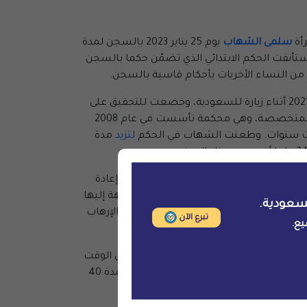
أة
سلمى الشهاب
يوم 25 يناير 2023 بالسجن لمدة
منها الحكم الصادر في شهر أغسطس الماضي والذي قضى بسجنها 34 عاما بعدما استأنفت الحكم الابتدائي الذي تضمّن حكما بالسجن
واعتُقلت الشهاب، التي تبلغ من العمر 34 سنة وطالبة دكتوراه في جامعة ليدز في المملكة المتحدة وأم لطفلين، في يناير 2021 أثناء زيارة للسعودية، وخضعت للتحقيق على
مدى شهور على خلفية نشاطها السلمي الداعم لحقوق المرأة على تويتر. وبعد ذلك، جرت محاكمتها في المحكمة الجزائية المتخصصة، وهي محكمة تأسست في عام 2008
لتزيد
مدة
 الجزائية المتخصصة لإعادة المحاكمة. وأثناء إعادة
 جلسات المحاكمة. وأُسقِطت التهم الموجهة إليها
سعودية.
موجهة إليها بموجب نظام مكافحة جرائم الإرهاب
تبرع الآن
يع.
دًا على الشهاب بالسجن لمدة 27 عامًا وحظر السفر للمدة ذاتها؛ ويمكن الطعن في هذا الحكم أيضا. وفي الوقت
نفسه، أدانت المحكمة وأصدرت أحكاما ضد عدد من النساء الأخريات بتهم مماثلة، بمن فيهن سكينة العيثان، مكفوفة تبلغ من العمر 35 سنة، حُكم عليها بالسجن لمدة 40