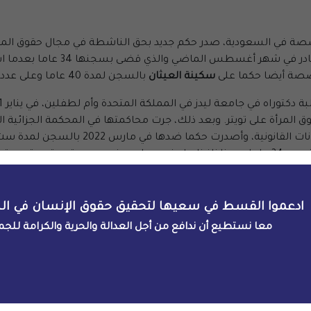
خصصة في السعودية، صدر حكم جديد بحق الناشطة في مجال حقوق المر
27 عاما، في تخفيضٍ للمدة التي تض
خصصة أيضا حكما على
سكينة العيثان
بالسجن لمدة 40 عاما وعلى عدد من النساء الأخريات بأحكام قاسية بالسجن.
 ضدها في مارس 2022 بالسجن لمدة ست سنوات. وطعنت الشهاب في الحكم
ليا الحكم الصادر عن محكمة الاستئناف وأحالت القضية مرة أخرى إلى المحكمة
يها، لكن القاضي الذي ترأس الجلسة لم يعطها الحق في الكلام خلال
ادعموا القسط في سعيها لتحقيق حقوق الإنسان في ال
ية، ولكن المحكمة الجزائية المتخصصة استمعت مجددا إلى التهم ال
معا نستطيع أن ندافع من أجل العدالة والحرية والكرامة للجم
عليا حرية التعبير.
وفي 25 يناير، أصدرت المحكمة الجزائية المتخصصة حكمًا جدي