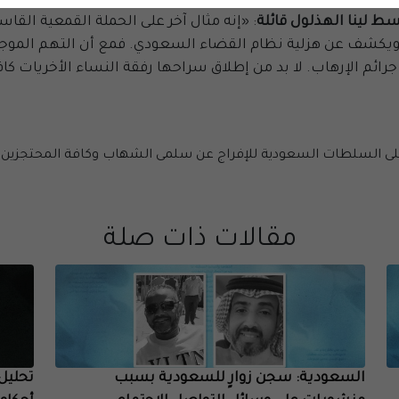
ط لينا الهذلول قائلة
: «إنه مثال آخر على الحملة القمعية الق
ية التعبير، ولاسيما منذ منتصف عام 2022، ويكشف عن هزلية نظام القضاء السعودي. فمع
 جرائم الإرهاب. لا بد من إطلاق سراحها رفقة النساء الأخريات ك
ى السلطات السعودية للإفراج عن سلمى الشهاب وكافة المحتجزين ح
مقالات ذات صلة
السعودية: سجن زوارٍ للسعودية بسبب
تحليل: