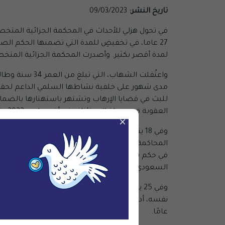
تاريخ النشر:
09/03/2023
في تحول هزلي للأحداث في المحكمة الجزائية المت
لمدة أقصر بكثير. وأصدرت المحكمة الجزائية المت
للبث في قضايا الإرهاب وتشتهر باستهتارها بالضمانات القانونية، وأصدرت حكما
العقوبة في مرحلة الاستئناف في أغسطس 2022 وتصبح 34 عاما سجنا نافذا على نحو صادم وغير مسبوق، متبوعة بمدة 34 عاما أخرى من حظر السفر.
×
وفي 18 يناير 2023، أسقطت المحكمة الع
المحاكمة، طلبت الشهاب الرد على التهم الموجهة إل
في حكم سابق بموجب نظام مكافحة جرائم المعلومات
السعودي القمعي والغامض في صياغته، والذي يجرم ف
عامًا.