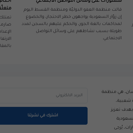
منشورات على وسائل التواصل الاجتماعي
أحكام 
متعلّ
قالت منظمة العفو الدوليّة ومنظمة القسط اليوم
إن زوّار السعودية يواجهون خطر الاحتجاز، والخضوع
تمتلك 
لمحاكمات بالغة الجور، والحكم عليهم بالسجن لمدد
ثير
صارمة
طويلة بسبب نشاطهم على وسائل التواصل
الإعدا
الاجتماعي.
الارتفا
بالمقار
سان، هي منظمة
 شعبية،
سست عام 2014 بهدف تعزيز
اشترك في نشرتنا
لسعودية
ات، يُرجى