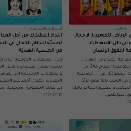
والمناصرة
الحملات والمناصرة
الرياض للكوميديا: لا مجال
النداء المشترك من أجل العدال
في ظل الانتهاكات
لضحيّة النظام الكفالي في الس
ة لحقوق الإنسان
من الجنسية الهنديّة
مُفارقة الكبرى في مهرجان
نحن، المنظمات الموقعة أدناه، ند
لكوميديا المقام حاليًّا في
بشدة العمل القسري، والابتزاز الم
 السعوديّة، في أنّ مُضيفيه
والانتهاكات الجسيمة التي تعرض 
 في الوقت ذاته قمع حريّة
المغترب الهندي أحمد عبد المجيد 
 السلمي والتعليق الساخر داخل
رب عمله السعودي، مجموعة "سير
حق المواطنين.
2025-09-12
20