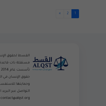
»
2
1
القسط لحقوق الإن
مستقلة ذات قاعدة
تأ
حقوق الإنسان في ا
وحمايتها.للاستفسار
التواصل عبر البريد ال
contact@alqst.org