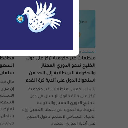
الحملات والمناصرة
الرصد وال
منظمات غير حكومية تركز على دول
محافظ 
الخليج تدعو الدوري الممتاز
السعود
والحكومة البريطانية إلى الحد من
سلمان 
استحواذ الدول على أندية كرة القدم
قال محا
إن قرار
راسلت خمس منظمات غير حكومية
الاستثما
تركز على حالة حقوق الإنسان في دول
السعودي
الخليج الدوري الممتاز والحكومة
تعارضت 
البريطانية لتعرب عن قلقها العميق إزاء
سلمان.
الاتجاه المتنامي لاستحواذ دول الخليج
على أندية الدوري الممتاز.
23-07-20