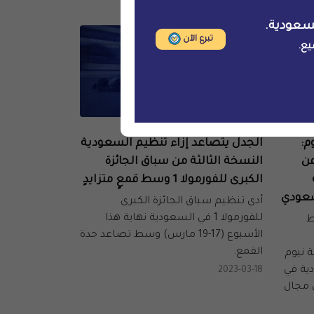
سعودية.
تبرع الآن
يع.
الحملات والمناصرة
م:
الجدل يتصاعد إزاء تنظيم السعودية
ن
النسخة الثالثة من سباق الجائزة
الكبرى للفورمولا 1 وسط قمعٍ متزايدٍ
سعودي
أدى تنظيم سباق الجائزة الكبرى
للفورمولا 1 في السعودية نهاية هذا
قسط
الأسبوع (17-19 مارس) وسط تصاعد حدة
القمع.
 نيوم
ية في
2023-03-18
 مجال