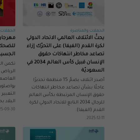
الحملات والمناصرة
الحملات 
يحثّ الائتلاف العالمي الاتحاد الدولي
مهرجان 
لكرة القدم (الفيفا) على التحرّك إزاء
للضحك 
تصاعد مخاطر انتهاكات حقوق
الجسيم
الإنسان قبيل كأس العالم 2034 في
تكمن ال
السعوديّة
الرياض ل
العاصمة
أصدر ائتلاف يضمّ 15 منظمة تحذيرًا
يواصلون
عاجلًا بشأن تصاعد مخاطر انتهاكات
التعبير
حقوق الإنسان المرتبطة بكأس العالم
البلاد ب
للرجال 2034 التابع للاتحاد الدولي لكرة
25-09-30
القدم (الفيفا).
2025-12-11