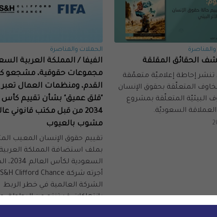
والمناصرة
الحملات والمناصرة
شف الحقائق المقلقة
الفيفا / المملكة العربية السع
مجموعات حقوقية، مشجعو كر
نشر إحاطة إعلاميّة متعمّقة
القدم، ومنظمات العمال تعبر 
خاوف المتعلّقة بحقوق الإنسان
"قلق عميق" بشأن تقييم كأس ا
 البيئيّة المتعلّقة بمشروع
العملاقة السعوديّة.
2034 من قبل مكتب قانوني عا
2
مشوب بالعيوب
تقييم حقوق الإنسان المعيب الم
بملف استضافة المملكة العربية
السعودية لكأس العال
الشركة العالمية في خطر الربط
بانتهاكات قد تنتج عن البطولة، وف
ذكرته 11