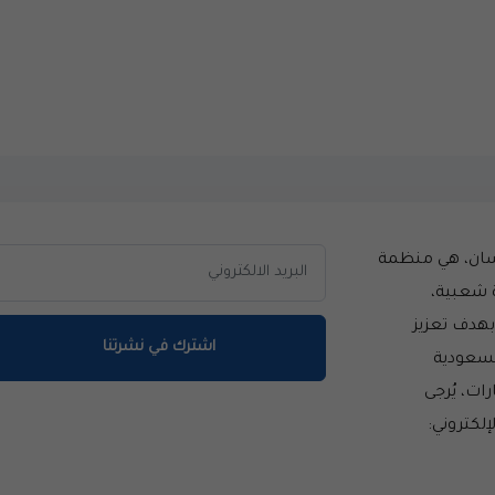
سان، هي منظمة
 شعبية،
سست عام 2014 بهدف تعزيز
اشترك في نشرتنا
لسعودية
ات، يُرجى
إلكتروني: