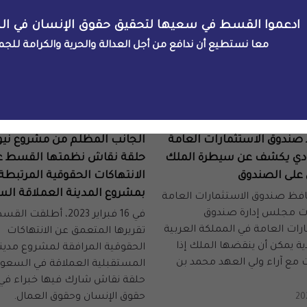
2024-10-28
ادعموا القسط في سعيها لتحقيق حقوق الإنسان في ال
معا نستطيع أن ندافع من أجل العدالة والحرية والكرامة للجم
توثيق
فعاليات
صندوق الاستثمارات العامة
الجانب المظلم من مشروع نيو
ي يكشف عن سيطرة الملك
حلقة نقاش نظمتها القسط ع
على الصندوق
الانتهاكات الحقوقية المرتبطة
بمشروع المدينة العملاقة ال
فظ صندوق الاستثمارات العامة
ات مجلس إدارة صندوق
في 16 فبراير 2023، أطلقت ال
رات العامة في المملكة العربية
تقريرها المتعمق عن الانتهاكات
ة يمكن أن ينقضها الملك إذا
الحقوقية المرافقة لمشروع مدينة
مع آراء ولي العهد محمد بن
المستقبلية العملاقة في السعود
حلقة نقاش شارك فيها خبراء في
حقوق الإنسان وحقوق العمال.
20