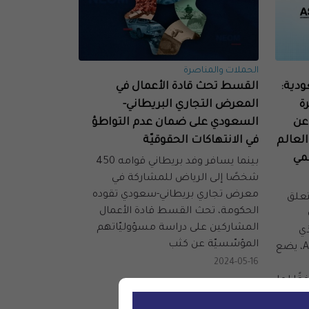
الحملات والمناصرة
ودية:
القسط تحث قادة الأعمال في
ة
المعرض التجاري البريطاني-
عن
السعودي على ضمان عدم التواطؤ
لعالم
في الانتهاكات الحقوقيّة
لمي
بينما يسافر وفد بريطاني قوامه 450
شخصًا إلى الرياض للمشاركة في
معرض تجاري بريطاني-سعودي تقوده
تعلق
الحكومة، تحث القسط قادة الأعمال
المشاركين على دراسة مسؤوليّاتهم
م 2034، الذي
المؤسّسيّة عن كثب
أجرته شركة AS&H Clifford Chance، يضع
2024-05-16
قًا لما