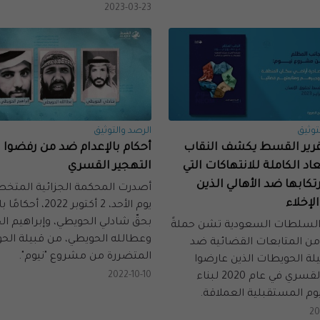
2023-03-23
توثيق
الرصد والتوثيق
تقرير القسط يكشف النقاب
أحكام بالإعدام ضد من رفضوا
عاد الكاملة للانتهاكات التي
التهجير القسري
تكابها ضد الأهالي الذين
أصدرت المحكمة الجزائية المت
لإخلاء
يوم الأحد، 2 أكتوبر 2022، 
بحقّ شادلي الحويطي، وإبراهيم ال
السلطات السعودية تشن حملةً
وعطالله الحويطي، من قبيلة الح
ن المتابعات القضائية ضد
المتضررة من مشروع "نيوم".
يلة الحويطات الذين عارضوا
2022-10-10
الإخلاء القسري في عام 2020 لبناء
يوم المستقبلية العملاقة.
20