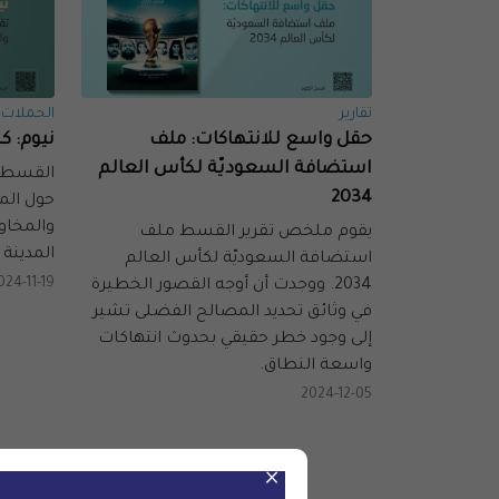
تقارير
الحملات 
حقل واسع للانتهاكات: ملف
نيوم: ك
استضافة السعوديّة لكأس العالم
القسط ت
2034
حول الم
والمخاوف
يقوم ملخص تقرير القسط ملف
المدينة 
استضافة السعوديّة لكأس العالم
024-11-19
2034. ووجدت أن أوجه القصور الخطيرة
في وثائق تحديد المصالح الفضلى تشير
إلى وجود خطر حقيقي بحدوث انتهاكات
واسعة النطاق.
2024-12-05
×