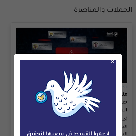
الحملات والمناصرة
×
الحملات والمناصرة
منصة "إكس" تصبح أحدث المنصات التي تحجب
حسابات حقوقيّة جغرافيًّا استجابةً لطلبات
السلطات السعودية
أصبحت منصة إكس أحدث منصات التواصل الاجتماعي
التي تمتثل لطلبات السلطات السعودية بحجب عشرات
الحسابات الحقوقيّة والسياسيّة عن الوصول إلى
ادعموا القسط في سعيها لتحقيق
الجمهور داخل المملكة.