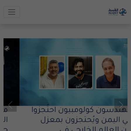
مهندسون كولومبيون احتُجزوا
في اليمن ويُحتجزون بمعزل
عن العالم الخارجي في