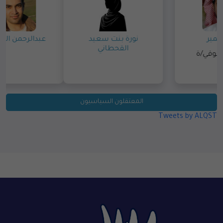
خالد العمير
نورة بنت سعيد
القحطاني
ناشط/ة حقوقي/ة
المعتقلون السياسيون
Tweets by ALQST