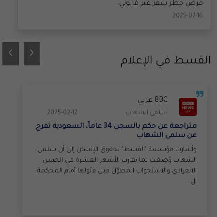
2025-07-16
›
‹
القسط في الإعلام
France 24
الحقوق الرقمية
2024-12-18
الناشطة السعودية لينا الهذلول تنتقد "قمع" حكومة
بلادها للمعارضة خلال منتدى أممي بالرياض
وفي لحظة نادرة، يعد ظهور الهذلول، رئيسة قسم
التواصل في مؤسسة "القسط" لحقوق الإنسان ومقرها
لندن، في جلسة لمؤتمر حوكمة الإنترنت برعاية الأمم
المتحدة في...