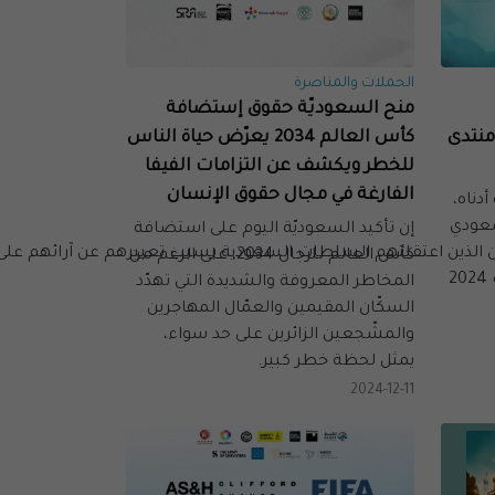
الحملات والمناصرة
منح السعوديّة حقوق إستضافة
منتدى
كأس العالم 2034 يعرّض حياة الناس
للخطر ويكشف عن التزامات الفيفا
الفارغة في مجال حقوق الإنسان
دناه،
سعودي
إن تأكيد السعوديّة اليوم على استضافة
 الذين اعتقلتهم السلطات السعودية بسبب تعبيرهم عن آرائهم على ا
كأس العالم للرجال 2034، على الرغم من
قبل انعقاد منتدى حوكمة الإنترنت 2024
المخاطر المعروفة والشديدة التي تهدّد
السكّان المقيمين والعمّال المهاجرين
والمشّجعين الزائرين على حد سواء،
يمثل لحظة خطر كبير.
2024-12-11