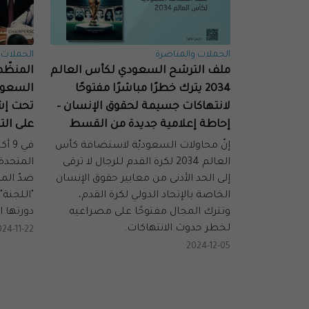
الحملات والمناصرة
الحملات 
ملف الترشح السعودي لكأس العالم
المنظّم
2034 يترك خطرًا مباشرًا مفتوحًا
السعودي
لانتهاكات جسيمة لحقوق الإنسان –
تحت إشر
إحاطة إعلامية جديدة من القسط
على التم
إنّ محاولات السعوديّة لاستضافة كأس
العالم 2034 لكرة القدم للرجال لا ترقى
المتحدة 
إلى الحد الأدنى من معايير حقوق الإنسان
ضدّ المر
الخاصة بالإتحاد الدولي لكرة القدم،
"اللجنة
وتترك المجال مفتوحًا على مصراعيه
دورتها 
لخطر حدوث الانتهاكات.
024-11-22
2024-12-05