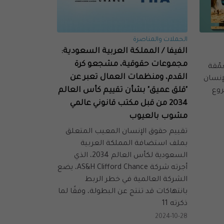
الحملات والمناصرة
الفيفا / المملكة العربية السعودية:
مجموعات حقوقية، مشجعو كرة
مّقة
القدم، ومنظمات العمال تعبر عن
إنسان
"قلق عميق" بشأن تقييم كأس العالم
روع
2034 من قبل مكتب قانوني عالمي
مشوب بالعيوب
تقييم حقوق الإنسان المعيب المتعلق
بملف استضافة المملكة العربية
السعودية لكأس العالم 2034، الذي
أجرته شركة AS&H Clifford Chance، يضع
الشركة العالمية في خطر الربط
بانتهاكات قد تنتج عن البطولة، وفقًا لما
ذكرته 11
2024-10-28