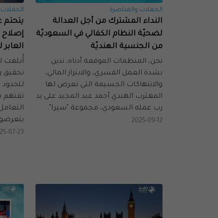
الحملات والمناصرة
الحملات 
النداء المشترك من أجل العدالة
يتحتم ع
لضحيّة النظام الكفالي في السعوديّة
إصلاح 
من الجنسية الهنديّة
العابر 
نحن، المنظمات الموقعة أدناه، ندين
أُبلغت 
بشدة العمل القسري، والابتزاز المالي،
تحقيق ر
والانتهاكات الجسيمة التي تعرض لها
للحدود 
المغترب الهندي أحمد عبد المجيد على يد
ثقتهم ف
رب عمله السعودي، مجموعة "سيرا".
التعامل 
يتعرضون
2025-09-12
25-07-23