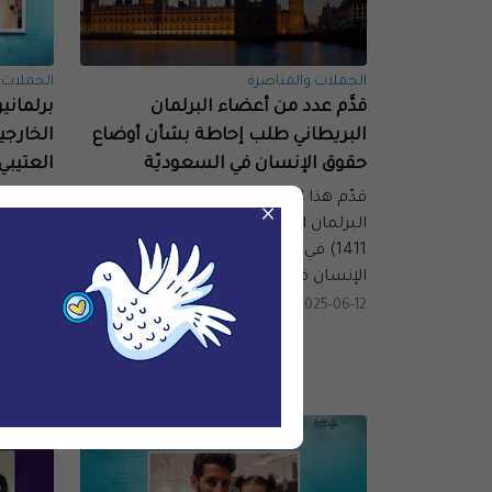
الحملات والمناصرة
الحملات 
قدَّم عدد من أعضاء البرلمان
برلماني
البريطاني طلب إحاطة بشأن أوضاع
الخارجي
حقوق الإنسان في السعوديّة
العتيبي
قدّم هذا الأسبوع عدد من أعضاء
وجهت م
×
البرلمان البريطاني طلب إحاطة (رقم
بريطاني
1411) في البرلمان بشأن أوضاع حقوق
وزير الخ
الإنسان في السعوديّة.
الحكومة
الأدوات 
2025-06-12
قضيتي ا
العتيبي.
25-05-20