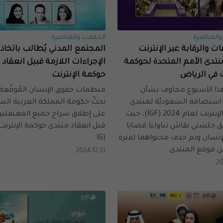
والمناصرة
الحملات والمناصرة
ات والرقابة عبر الإنترنت
المجتمع المدني يُطالب باتخاذ
نتدى الأمم المتحدة لحوكمة
الإجراءات اللازمة قبيل انعقاد 
ت في الرياض
حوكمة الإنترنت
هذا الأسبوع مخاوف بشأن
منظمات حقوق الإنسان المُوقّعة أ
استضافة السعوديّة لمنتدى
نحثّ حكومة المملكة العربية ال
حوكمة الإنترنت لعام 2024 (IGF)، حيث
على إطلاق سراح جميع المعتقلين
اق جلستي نقاش تناولتا قضايا
إنسان وتم حذف محتواهما لفترة
(IG
ن موقع المنتدى.
2024-12-13
20