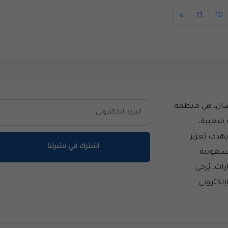
»
11
10
سان، هي منظمة
 شعبية،
سست عام 2014 بهدف تعزيز
اشترك في نشرتنا
لسعودية
ات، يُرجى
إلكتروني: