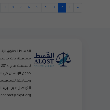
9
8
7
6
5
4
3
2
1
«
القسط لحقوق الإن
مستقلة ذات قاعدة
تأ
حقوق الإنسان في ا
وحمايتها.للاستفسار
التواصل عبر البريد ال
contact@alqst.org