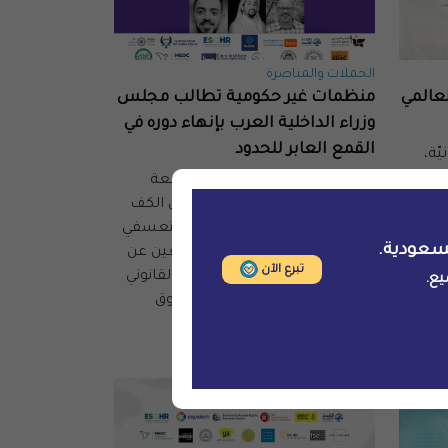
الحملات والمناصرة
عالمي
منظمات غير حكومية تطالب مجلس
وزراء الداخلية العرب بإنهاء دوره في
القمع العابر للحدود
ّة،
سان
تدعو القسط والمنظمات الموقعة
ف
مجلس وزراء الداخلية العرب إلى الكف
عن تسهيل عمليات التسليم التعسفي
سعودية.
للمعارضين السلميين والمدافعين عن
تبرع الآن
حقوق الإنسان، ومواءمة إطاره القانوني
يع.
وأنظمته مع القانون الدولي لحقوق
الإنسان.
2025-02-17