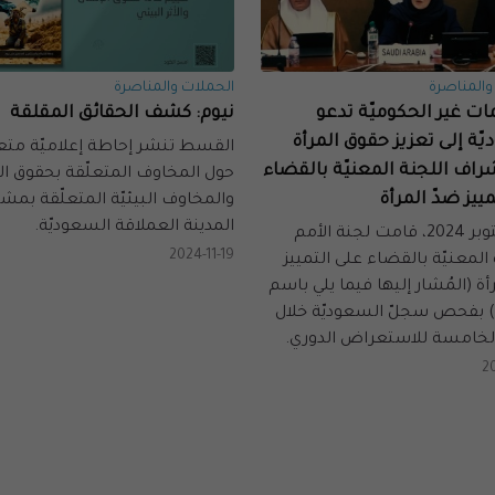
والمناصرة
الحملات والمناصرة
ات غير الحكوميّة تدعو
نيوم: كشف الحقائق المقلقة
ّة إلى تعزيز حقوق المرأة
القسط تنشر إحاطة إعلاميّة متع
اف اللجنة المعنيّة بالقضاء
حول المخاوف المتعلّقة بحقوق ال
ييز ضدّ المرأة
والمخاوف البيئيّة المتعلّقة بمش
المدينة العملاقة السعوديّة.
في 9 أكتوبر 2024، قامت لجنة الأمم
2024-11-19
المعنيّة بالقضاء على التمييز
أة (المُشار إليها فيما يلي باسم
") بفحص سجلّ السعوديّة خلال
الخامسة للاستعراض الدوري.
2