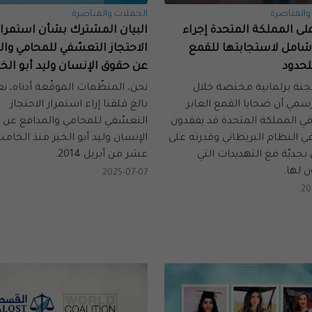
والمناصرة
الحملات والمناصرة
لى المملكة المتحدة إجراء
البيان المشترك بشأن استمرار
شامل لاستجابتها للقمع
الاحتجاز التعسّفي للمحامي وا
للحدود
عن حقوق الإنسان وليد أبو الخي
لجنة برلمانية مختصة خلال
نحن، المنظّمات الموقّعة أدناه، 
سمي أن ضحايا القمع العابر
بالغ قلقنا إزاء استمرار الاحتجاز
في المملكة المتحدة قد يفقدون
التعسّفي للمحامي والمدافع عن 
ي النظام البريطاني وقدرته على
الإنسان وليد أبو الخير منذ الخا
بجديّة مع التهديدات التي
عشر من أبريل 2014.
 لها.
2025-07-07
20