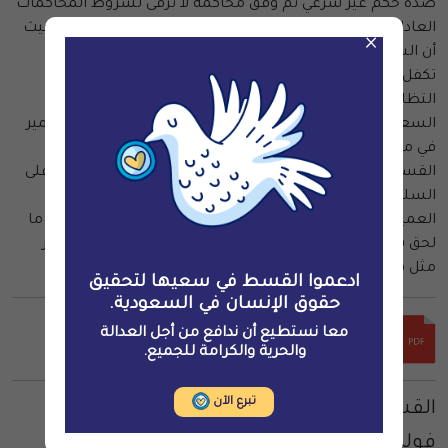
ضده حكم غير شرعي تم وفق محاكمة لا ترقى لشروط المحاكمات
العادلة، وأن التهم التي وجهت له تمس حقوقه الأساسية، وحيث
×
أن السلطات السعودية قد انضمت لعدد من الاتفاقيات التي
تكفل حق التظاهر، فإن معاقبة العمير بسبب طلبه أو نيته
التظاهر يعد انتهاكًا لهذه الاتفاقيات التي تعهدت السلطات
السعودية باحترامها، فضلًا عن صدور الحكم القاسي ضد العمير
في محاكمة سرية وما تعرض له العمير أثناء سجنه. وتدعوا
القسط الجميع للعمل على إنقاذ حياة خالد العمير والضغط على
السلطات والتواصل بها للإفراج الفوري وغير المشروط عن
العمير، والتحقيق في الانتهاكات التي طالته، وتعويضه مقابل ما
لحق به من أذى، والتأكد من وجود تشريعات قانونية تمنع تكرار
مثل هذه الانتهاكات.
ادعموا القسط في سعيها لتحقيق
حقوق الإنسان في السعودية.
معا نستطيع أن ندافع من أجل العدالة
والحرية والكرامة للجميع.
تبرع الآن
القسط لحقوق الإنسان
فولهام، لندن