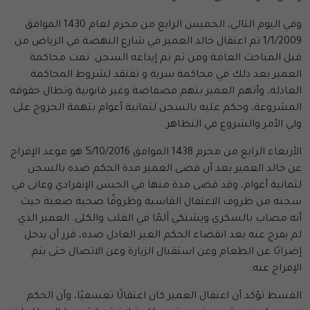
وفي اليوم التالي، الخميس الرابع من محرم لعام 1430 الموافق
1/1/2009 تم اعتقال خالد العمير في شارع النهضة في الرياض من
قبل المباحث العامة ومن ثم تم إيداعه السجن. تمت محاكمة
العمير بعد ذلك في محاكمة سرية و تفتقد لشروط المحاكمة
العادلة، وأتهم العمير بتهم فضفاضة وغير قانونية وتطال حقوقه
المشروعة، وحكم عليه بالسجن لثمانية أعوام بتهمة الخروج على
ولي الأمر والشروع في التظاهر.
الأربعاء الرابع من محرم 1438 الموافق 5/10/2016 هو موعد الإفراج
عن خالد العمير بعد أن قضى العمير مدة الحكم ضده بالسجن
لثمانية أعوام، وقد قضى مدة منها في الحبس الإنفرادي وعانى في
سجنه من ظروف الاعتقال القاسية وظروفًا صحية صعبة حيث
أنه مصاب بالسكري ويشتكي آلمًا في القلب والكلى. العمير الذي
لم يفرج عنه بعد انقضاء الحكم الغير العادل ضده، قرر أن يدخل
إضرابًا عن الطعام وعن استقبال الزيارة وعن الاتصال حتى يتم
الإفراج عنه.
القسط تؤكد أن اعتقال العمير كان اعتقالًا تعسفيًا، وأن الحكم