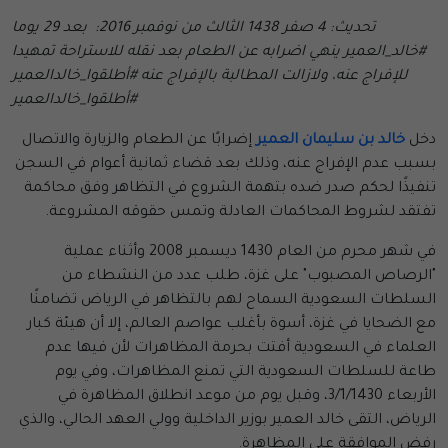
تحديث: 4 صفر 1438 الثالث من نوفمبر 2016: بعد 29 يوما
#خالد_العمير ينهي اضرابه عن الطعام بعد نقله للاستراحة تمهيدا
للإفراج عنه، ولازالت المطالبة بالإفراج عنه #أطلقوا_خالدالعمير
#أطلقوا_خالدالعمير
دخل
خالد بن سليمان العمير
إضرابًا عن الطعام والزيارة والاتصال
بسبب عدم الإفراج عنه، وذلك بعد قضاء ثمانية أعوام في السجن
تنفيذًا لحكم صدر ضده بتهمة الشروع في التظاهر وفق محاكمة
تفتقد لشروط المحاكمات العادلة وتمس حقوقه المشروعة.
في شهر محرم من العام 1430 ديسمبر 2008 وأثناء عملية
"الرصاص المصبوب" على غزة، طلب عدد من النشطاء من
السلطات السعودية السماح لهم بالتظاهر في الرياض تضامنًا
مع الضحايا في غزة، أسوة بأغلب عواصم العالم، إلا أن هيئة كبار
العلماء في السعودية أفتت بحرمة المظاهرات لأن فيها عدم
طاعة للسلطات السعودية التي تمنع المظاهرات، وفي يوم
الأربعاء 3/1/1430، وقبل يوم من موعد انطلاق المظاهرة في
الرياض، التقى خالد العمير بوزير الداخلية وولي العهد الحالي، والذي
رفض الموافقة على المظاهرة.