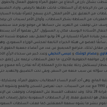
ونشطت بشكل بارز في الدفاع عن حقوق المرأة وحقوق العمال والحقوق ا
هن من دار الرعاية إلا أن السلطات قابلت طلبها بالرفض، وازداد التض
ات من التعليق على الأمر الملكي الذي يسمح للمرأة بقيادة السيار
المقربات من السلطة بشكر السلطات، وأوكل الأمر لسيدات كن يرفض 
ال الأستاذة اليوسف فكان رد المسؤول: "لكي يعلموا ألا أحد يستطيع 
هو انتقام السلطات السعودية التي من المقرر أن تسمح بقيادة المرأة 
 سابقًا كعضو في هيئة الخبراء التابعة لمجلس الوزراء السعودي، وهو 
ودون مقابل لذلك، فترافع المديميغ عن عدد من أعضاء جمعية الحقوق 
طاوي
و
عصام كوشك
و
عيسى النخيفي
وعدد كبير من سجناء الرأي الآخ
إلى مواقفه الحقوقية الأخرى- ما جعل السلطات ترغمه على إغلاق حسا
للمطار ليستكمل رحلة علاجية خارج المملكة إلا أنه تفاجئ بأنه ممنو
بب سؤاله عن سبب منعه من السفر، وبقي تحت التضييق والتهديد حتى تم
الذي يؤرخ للحملة التي قادت فيها المانع سيارتها عام 1990 مع عدد من السيدات، حيث تعرضن
وتمارس الدور ذاته مع عائشة المانع وذلك بعد مرور قرابة 28 عامًا. وقد تحفظت القسط على 
لاعتقال هو للتحقيق فقط، إلا أن السلطات السعودية تحاول إصمات ال