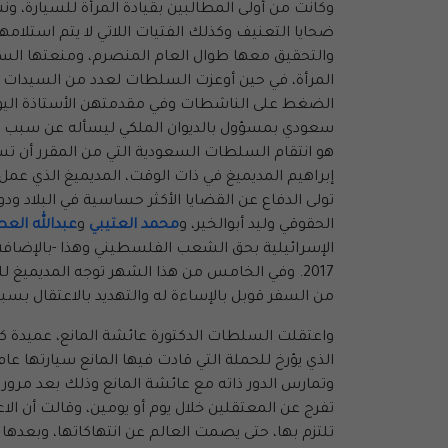
وكانت من أولى المطالبين بقيادة المرأة للسيارة، 
ضحايا التعنيف وكذلك الفتيات اللاتي لا يتم استلام
والتحقيق معها طوال العام المنصرم، ومنعتها السلط
المرأة، في حين أوعزت السلطات لعدد من السيدات 
سعودي بمسؤول بالديوان الملكي ليسأله عن سبب اعتق
إبراهيم المديميغ في ذات الوقت، المديميغ الذي عمل
تولى الدفاع عن القضايا الأكثر حساسية في البلاد 
الحقوقي وليد أبوالخير، و
محمد العتيبي
و
عبدالله الع
الإسرائيلية بحق الشعب الفلسطيني وهذا -بالإضافة 
2017. وفي الخامس من هذا الشهر توجه المديميغ 
من السفر قوبل بالإساءة له والتهديد بالاعتقال بس
تفرج عن المعتقلين خلال يوم أو يومين، وقالت أن ا