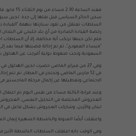
فعند الساعة
السلطات تعتقل من تقود سيارتها بتهمة "القيادة 
رخصة القيادة الصادرة من أي بلد خليجي في البلدان 
فلم تكن حينها ترتكب أية مخالفة، إلا أن السلطات ا
"ميساء العمودي"، ثم تم إحالة قضيتها فيما بعد 
السعودية وتحت ضغوط دولية أفرجت عن الهذلول بعد مرور 73 يوما في السجن ولكن دون أن تغل
وفي 27 من فبراير الماضي حضرت لجين الهذلول ف
في 12 مارس الماضي وتحتجز في المطار، ثم تتم إ
الاجتماعي وتعطيلها عن إكمال مرحلة الماجستير في ا
وعند قرابة الثالثة مساء من نفس اليوم تم اعتقال 
العجروش المختصة في التحليل النفسي، العجروش تق
لبنان والأردن، وشاركت العجروش بشكل فاعل في الم
واعتقلت أيضًا المدونة والناشطة الشهيرة إيمان ال
وفي الوقت ذاته اعتقلت السلطات الناشطة الأبرز ف