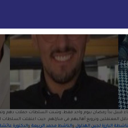
 قبيل بدأ رمضان بيوم واحد فقط، وشنت السلطات حملات دهم وتفت
لال المعتقلين وترويع أهاليهم في منازلهم. حيث اعتقلت السلطات 
ناشطة البارزة لجين الهذلول
و
الناشط محمد الربيعة
و
الدكتورة عائشة 