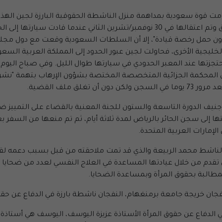
 2.30 مساء من يوم الثلاثاء 15 مايو، قامت قوة سعودية بمداهمة منزل الناشطة الحقوقية البا
سجن الحائر السياسي قبل نقلها إلى جدة. لجين سبق وتم اعتقالها في 30 نوفمبر/تشرين
دون حمل رخصة قيادة"، إلا أن السلطات السعودية وقعت مع دول مجل
الخليجية الأخرى، فحاولت لجين عبور الحدود إلى المملكة العربية ال
حتجزتها عند المعبر الحدودي في سيارتها طوال الليل. وفي صباح اليوم
إلى المحكمة الجزائية المتخصصة المختصة بشؤون الإرهاب بتهمة "
ق ملف القضية.
ي جنيف الدورة التاسعة والستون للجنة المعنية بالقضاء على التمييز ضد 
حالتها إلى سجن الحائر بالرياض لمدة ثلاثة أيام، ثم تم منعها من السف
لإمارات العربية المتحدة.
الناشط محمد الربيعة والذي قد تمت ملاحقته من قبل بسبب دعمه لقي
دم من خلال عيادتها المساعدة في العلاج النفسي لعدد من ضحايا ال
طالبة بحقوق المرأة وبمساعدة الضحايا.
نفجان خريجة جامعة برمنغهام، النفجان ناشطة بارزة في الدفاع عن حق
ي الدفاع عن حقوق المرأة الأستاذة عزيزة اليوسف، اليوسف هي أستاذ