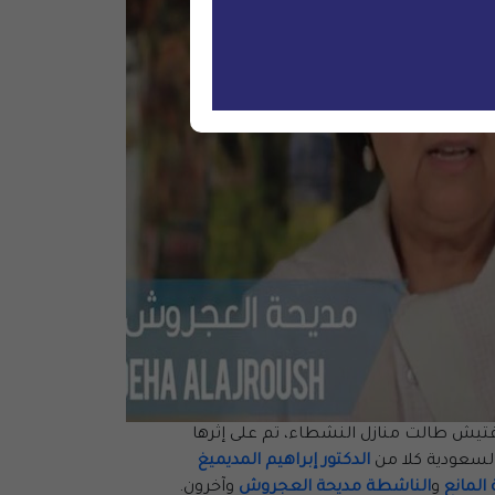
يش طالت منازل النشطاء، تم على إثرها
السعودية كلا من
الدكتور إبراهيم المديميغ
المانع
و
الناشطة مديحة العجروش
وآخرون.