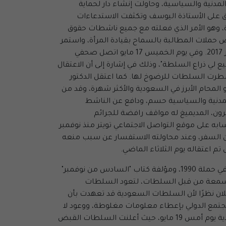
لمدنية والسياسية، وحاولت إنشاء دار لحماية
ييق على الأستاذة اليوسف وتكثفت الاستدعاءات
ة، وهو الأمر الذي فعلته مع جميع ناشطات حقوق
حملات المطالبة بالسماح بقيادة المرأة، واستمر
الضغط على الناشطات وفي مقدمتهن الأستاذة اليوسف حتى توقفت عن التغريد على حسابها في موقع تويتر منذ سبتمبر 2017. وفي يوم الخميس 17 مايو اتصل صحفي
لي ذراع السلطة"، وذلك في إشارة إلى أن الاعتقال
للسيارة في 24 يوليو المقبل بعد ضغوط شديدة اضطرت السلطات للرضوخ لها. كما اعتقل الدكتور
المحام الأبرز في السعودية والأكثر شهرة، وقد من
المدنية والسياسية حسم، ودافع عن الناشط
رون، المديميغ له مواقف رافضة للجرائم
به على موقع التواصل الاجتماعي تويتر منذ نوفمبر
ع من السفر، وعند محاولته الاستفسار عن سبب منعه
 اعتقاله يوم الثلاثاء الماضي.
واعتقلت السلطات الدكتورة عائشة المانع، عميدة كلية المانع، وهي أحد أقدم النساء المطالبات بحقوق المرأة، ومشاركة في حملة 1990، ومؤلفة كتاب "السادس من نوفمبر"
 للسجن والقمع وتشويه السمعة من قبل السلطات، لتعود السلطات
المعلومات وتوقفت عن الإعلان نظرًا لأن السلطات السعودية قد تعهدت بأن
مجتمع الدولي بإعطاء معلومات مغلوطة، ووعود لا
تلتزم بها، حتى يصمت العالم عن انتهاكاتها، وبعدها تقوم بنشر ما يشوه سمعة المعتقلين كما فعلت السلطات السعودية يوم أمس 19 مايو، حيث أعلنت السلطات القبض