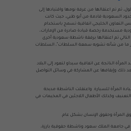
رزة لجين الهذلول، ثم تم اعتقالها من غرفة نومها واقتيادها إلى
 الثاني عندما قادت سيارتها إلى الحدود السعودية قادمة من أبو ظبي، حيث كانت
س التعاون الخليجي اتفاقية تسمح باستخدام
سعودية مستخدمة رخصة قيادة صادرة من الإمارات،
 التالي تم اعتقالها برفقة ناشطة سعودية أخرى
نشر ما من شأنه تشويه سمعة السلطات"، السلطات
المرأة الناتجة عن اتفاقية سيداو لتعود إلى البلاد
ر بعد ذلك وإيقافها عن المشاركة في وسائل التواصل
ادة المرأة للسيارة. واعتقلت الناشطة مديحة
تعنيف وكذلك الأطفال اللاجئين في المخيمات في
وق المرأة وحقوق الإنسان بشكل عام.
ة في جامعة الملك سعود وناشطة حقوقية بارزة،